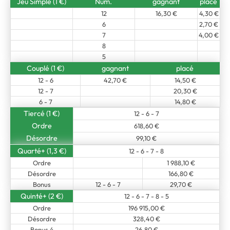
Jeu Simple (1 €)
Num.
gagnant
placé
12
16,30 €
4,30 €
6
2,70 €
7
4,00 €
8
5
Couplé (1 €)
gagnant
placé
12 - 6
42,70 €
14,50 €
12 - 7
20,30 €
6 - 7
14,80 €
Tiercé (1 €)
12 - 6 - 7
Ordre
618,60 €
Désordre
99,10 €
Quarté+ (1,3 €)
12 - 6 - 7 - 8
Ordre
1 988,10 €
Désordre
166,80 €
Bonus
12 - 6 - 7
29,70 €
Quinté+ (2 €)
12 - 6 - 7 - 8 - 5
Ordre
196 915,00 €
Désordre
328,40 €
Bonus 4
26,80 €