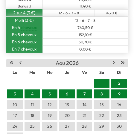
Bonus 3
11,40 €
2 sur 4 (3 €)
12 - 6 - 7 - 8
14,70 €
Multi (3 €)
12 - 6 - 7 - 8
En 4
chevaux
760,50 €
En 5 chevaux
152,10 €
En 6 chevaux
50,70 €
En 7 chevaux
0,00 €
Aou 2026
Lu
Ma
Me
Je
Ve
Sa
Di
1
2
3
4
5
6
7
8
9
10
11
12
13
14
15
16
17
18
19
20
21
22
23
24
25
26
27
28
29
30