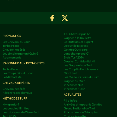
150 Chevaux par An
PRONOSTICS
Gagner à la Roulette
Les Chevaux du Jour
Le Matelassier Expert
Turbo Prono
Deauville Express
Chevaux repérés
Quintés Outsiders
Jeu simple gagnant Quinté
Longchamp and C°
Abonnements
Stats Turf 2014
Dossier Confidentiel MI
S'ABONNER AUX PRONOSTICS
Les Gagnants au Trot
Turbo Prono
Les Couplés Enrichissants
Les Coups Sûrs du Jour
Giant Turf
Le Méthodiste
Les Meilleurs Paris du Turf
Gagner au Multi
CHEVAUX REPÉRÉS
Vincennes Nuit
Chevaux repérés
Vincennes Flash
Résultats des chevaux
ACTUALITÉS
MÉTHODES TURF
Fil d'infos
My-grmturf
Arrivées et rapports Quintés
Les couplés illimités
Grand National du Trot
Les rubriques de Week-End
Prix de l'Arc de Triomphe
Trot 2025
Casino-Roulette