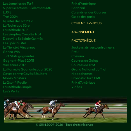
Les Jumelles du Turf
Prix d'Amérique
Super Sélections + Sélections MI-
Editorial
LUXE
Calendrier des Courses
Trot 2024
Guide des paris
Quintés de Plat 2016
CONTACTEZ-NOUS
La Technique Sûre
La Méthode 2018
ABONNEMENT
Les Simples/Couplés Trot
Deauville Spéciale Quintés
PHOTOTHÈQUE
Les Spécialistes
Le Tiercé à Vincennes
Jockeys, drivers, entraineurs
Gonna Win
PMU
Turf Stats gagnantes
Chevaux
Gagnant-Placé 2015
Courses de Galop
Vincennes 2017
Courses de Trot
La Formule Gagnante pour 2020
Grand National du Trot
Covès contre Covès Résultats
Hippodromes
Money Masters
Pronostic Turf, PMU
Le 2 sur 4 Facile
Prix d’Amérique
La Méthode Simple
Vidéos
Les 2 Perfs
© GRM 2009-2026 - Tous droits réservés