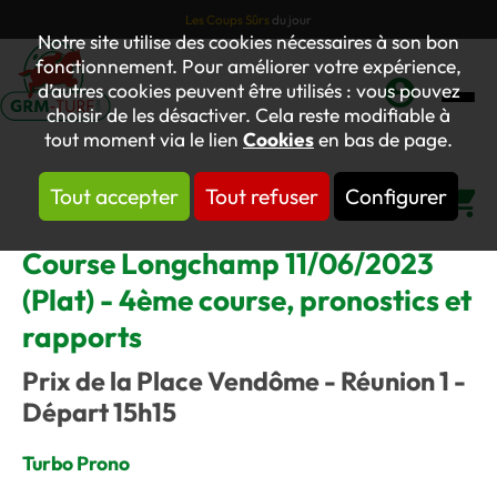
Les Coups Sûrs
du jour
Notre site utilise des cookies nécessaires à son bon
fonctionnement. Pour améliorer votre expérience,
d’autres cookies peuvent être utilisés : vous pouvez
choisir de les désactiver. Cela reste modifiable à
Mon
tout moment via le lien
Cookies
en bas de page.
compte
Tout accepter
Tout refuser
Configurer
Panier
Course Longchamp 11/06/2023
(Plat) - 4ème course, pronostics et
rapports
Prix de la Place Vendôme - Réunion 1 -
Départ 15h15
Turbo Prono