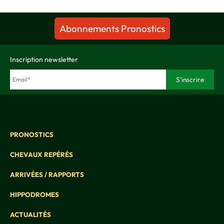
Abonnements Pronostics
Inscription newsletter
PRONOSTICS
CHEVAUX REPÉRÉS
ARRIVÉES / RAPPORTS
HIPPODROMES
ACTUALITÉS