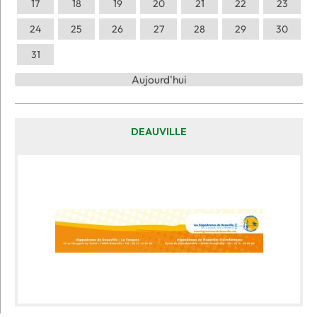
17
18
19
20
21
22
23
24
25
26
27
28
29
30
31
Aujourd'hui
DEAUVILLE