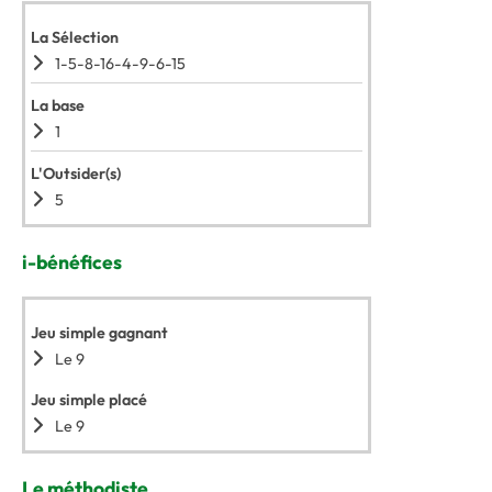
La Sélection
1-5-8-16-4-9-6-15
La base
1
L'Outsider(s)
5
i-bénéfices
Jeu simple gagnant
Le 9
Jeu simple placé
Le 9
Le méthodiste