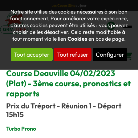
Les Coups Sûrs
du jour
Notre site utilise des cookies nécessaires à son bon
fonctionnement. Pour améliorer votre expérience,
d’autres cookies peuvent être utilisés : vous pouvez
choisir de les désactiver. Cela reste modifiable à
Mon
tout moment via le lien
Cookies
en bas de page.
compte
Tout accepter
Tout refuser
Configurer
Panier
Course Deauville 04/02/2023
(Plat) - 3ème course, pronostics et
rapports
Prix du Tréport - Réunion 1 - Départ
15h15
Turbo Prono