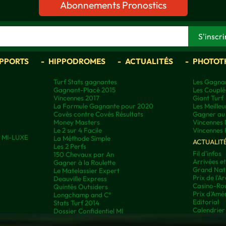
Abonnements Pronostics
APPORTS
HIPPODROMES
ACTUALITÉS
PHOTOT
Turf Stats gagnantes
Les Gagnan
Gagnant-Placé 2015
Les Couplé
Vincennes 2017
Giant Turf
La Formule Gagnante pour 2020
Les Meilleu
Covès contre Covès Résultats
Gagner au 
Money Masters
Vincennes 
Le 2 sur 4 Facile
Vincennes 
ns MI-LUXE
La Méthode Simple
ACTUALIT
Les 2 Perfs
Fil d'infos
150 Chevaux par An
Arrivées e
Gagner à la Roulette
Grand Nati
Le Matelassier Expert
Prix de l'A
Deauville Express
Casino-Rou
Quintés Outsiders
Prix d'Amé
Longchamp and C°
Editorial
Stats Turf 2014
Calendrier
Dossier Confidentiel MI