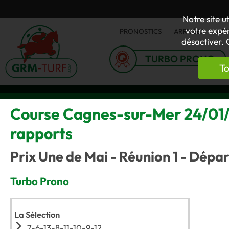
Notre site u
votre expér
PRONOSTICS
ARRIVÉES
AC
désactiver. 
TURBO PRONO
To
Course Cagnes-sur-Mer 24/01/2
rapports
Prix Une de Mai - Réunion 1 - Dépa
Turbo Prono
La Sélection
7-6-13-8-11-10-9-12