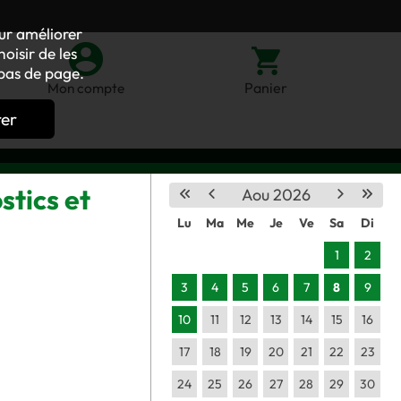
our améliorer
oisir de les
bas de page.
Panier
Mon compte
rer
stics et
Aou 2026
Lu
Ma
Me
Je
Ve
Sa
Di
1
2
3
4
5
6
7
8
9
10
11
12
13
14
15
16
17
18
19
20
21
22
23
24
25
26
27
28
29
30