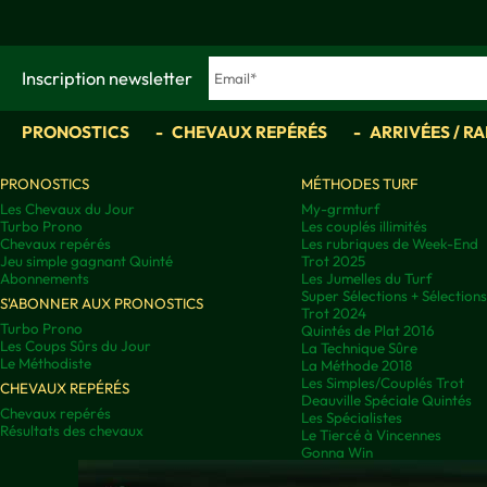
Inscription newsletter
PRONOSTICS
CHEVAUX REPÉRÉS
ARRIVÉES / R
PRONOSTICS
MÉTHODES TURF
Les Chevaux du Jour
My-grmturf
Turbo Prono
Les couplés illimités
Chevaux repérés
Les rubriques de Week-End
Jeu simple gagnant Quinté
Trot 2025
Abonnements
Les Jumelles du Turf
Super Sélections + Sélectio
S'ABONNER AUX PRONOSTICS
Trot 2024
Turbo Prono
Quintés de Plat 2016
Les Coups Sûrs du Jour
La Technique Sûre
Le Méthodiste
La Méthode 2018
Les Simples/Couplés Trot
CHEVAUX REPÉRÉS
Deauville Spéciale Quintés
Chevaux repérés
Les Spécialistes
Résultats des chevaux
Le Tiercé à Vincennes
Gonna Win