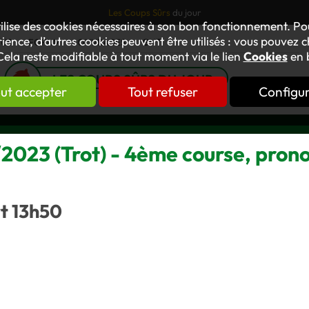
Les Coups Sûrs
du jour
tilise des cookies nécessaires à son bon fonctionnement. P
ience, d’autres cookies peuvent être utilisés : vous pouvez ch
TUS
FORUM
OUVRAGES
GNT
Cela reste modifiable à tout moment via le lien
Cookies
en 
LES COUPS SÛRS DU JOUR
ut accepter
Tout refuser
Configu
023 (Trot) - 4ème course, prono
rt 13h50