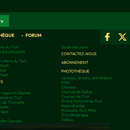
HÈQUE
FORUM
ts au Trot
Guide des paris
s Enrichissants
CONTACTEZ-NOUS
rs Paris du Turf
ABONNEMENT
Multi
Nuit
PHOTOTHÈQUE
Flash
Jockeys, drivers, entraineurs
ÉS
PMU
Chevaux
Courses de Galop
t rapports Quintés
Courses de Trot
onal du Trot
Grand National du Trot
rc de Triomphe
Hippodromes
lette
Pronostic Turf, PMU
rique
Prix d’Amérique
Vidéos
 des Courses