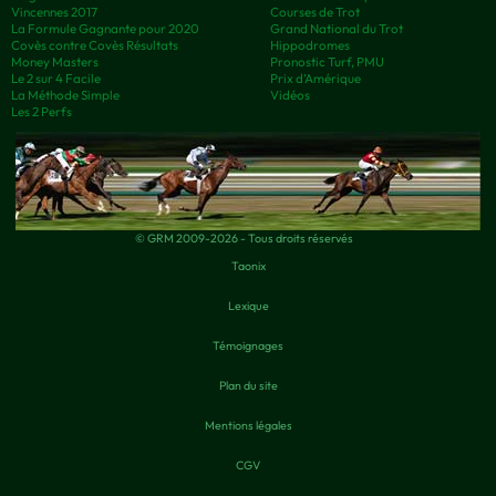
Vincennes 2017
Courses de Trot
La Formule Gagnante pour 2020
Grand National du Trot
Covès contre Covès Résultats
Hippodromes
Money Masters
Pronostic Turf, PMU
Le 2 sur 4 Facile
Prix d’Amérique
La Méthode Simple
Vidéos
Les 2 Perfs
© GRM 2009-2026 - Tous droits réservés
Taonix
Lexique
Témoignages
Plan du site
Mentions légales
CGV