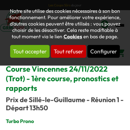
Les Coups Sûrs
du jour
Notre site utilise des cookies nécessaires à son bon
fonctionnement. Pour améliorer votre expérience,
d’autres cookies peuvent être utilisés : vous pouvez
choisir de les désactiver. Cela reste modifiable à
Mon
tout moment via le lien
Cookies
en bas de page.
compte
Tout accepter
Tout refuser
Configurer
Panier
Course Vincennes 24/11/2022
(Trot) - 1ère course, pronostics et
rapports
Prix de Sillé-le-Guillaume - Réunion 1 -
Départ 13h50
Turbo Prono