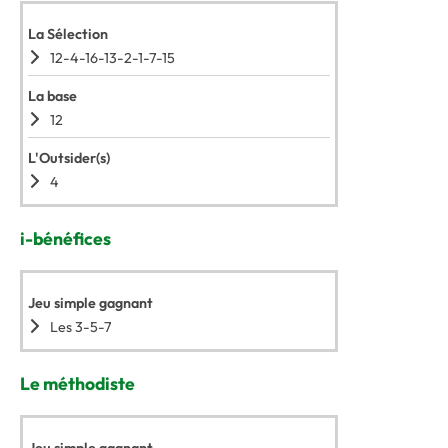
La Sélection
12-4-16-13-2-1-7-15
La base
12
L'Outsider(s)
4
i-bénéfices
Jeu simple gagnant
Les 3-5-7
Le méthodiste