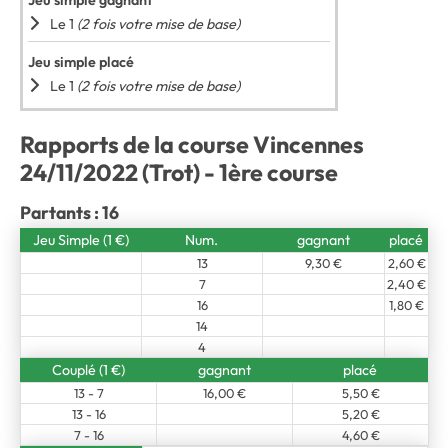
Jeu simple gagnant
Le 1
(2 fois votre mise de base)
Jeu simple placé
Le 1
(2 fois votre mise de base)
Rapports de la course Vincennes
24/11/2022 (Trot) - 1ère course
Partants : 16
Jeu Simple (1 €)
Num.
gagnant
placé
13
9,30 €
2,60 €
7
2,40 €
16
1,80 €
14
4
Couplé (1 €)
gagnant
placé
13 - 7
16,00 €
5,50 €
13 - 16
5,20 €
7 - 16
4,60 €