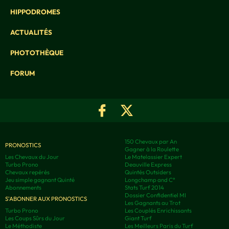
HIPPODROMES
ACTUALITÉS
PHOTOTHÈQUE
FORUM
150 Chevaux par An
PRONOSTICS
Gagner à la Roulette
Les Chevaux du Jour
Le Matelassier Expert
Turbo Prono
Deauville Express
Chevaux repérés
Quintés Outsiders
Jeu simple gagnant Quinté
Longchamp and C°
Abonnements
Stats Turf 2014
Dossier Confidentiel MI
S'ABONNER AUX PRONOSTICS
Les Gagnants au Trot
Turbo Prono
Les Couplés Enrichissants
Les Coups Sûrs du Jour
Giant Turf
Le Méthodiste
Les Meilleurs Paris du Turf