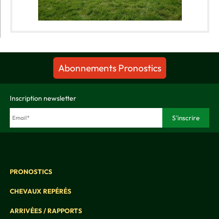
Abonnements Pronostics
Inscription newsletter
PRONOSTICS
CHEVAUX REPÉRÉS
ARRIVÉES / RAPPORTS