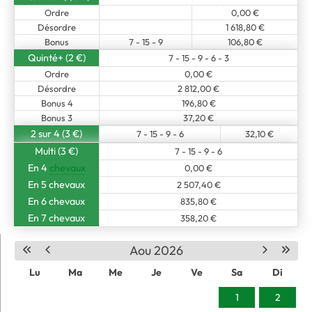
Ordre
0,00 €
Désordre
1 618,80 €
Bonus
7 - 15 - 9
106,80 €
Quinté+ (2 €)
7 - 15 - 9 - 6 - 3
Ordre
0,00 €
Désordre
2 812,00 €
Bonus 4
196,80 €
Bonus 3
37,20 €
2 sur 4 (3 €)
7 - 15 - 9 - 6
32,10 €
Multi (3 €)
7 - 15 - 9 - 6
En 4
chevaux
0,00 €
En 5 chevaux
2 507,40 €
En 6 chevaux
835,80 €
En 7 chevaux
358,20 €
Aou 2026
Lu
Ma
Me
Je
Ve
Sa
Di
1
2