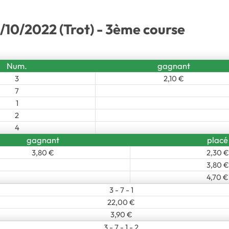
/10/2022 (Trot) - 3ème course
Num.
gagnant
3
2,10 €
7
1
2
4
gagnant
placé
3,80 €
2,30 €
3,80 €
4,70 €
3 - 7 - 1
22,00 €
3,90 €
3 - 7 - 1 - 2