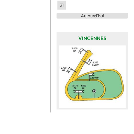
31
Aujourd'hui
VINCENNES