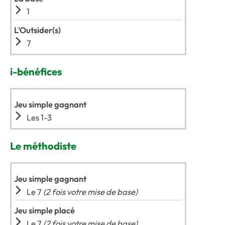
1
L'Outsider(s)
7
i-bénéfices
Jeu simple gagnant
Les 1-3
Le méthodiste
Jeu simple gagnant
Le 7
(2 fois votre mise de base)
Jeu simple placé
Le 7
(2 fois votre mise de base)