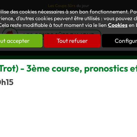
Les Coups Sûrs
du jour
tilise des cookies nécessaires à son bon fonctionnement. P
ience, d’autres cookies peuvent être utilisés : vous pouvez ch
TUS
FORUM
OUVRAGES
GNT
Cela reste modifiable à tout moment via le lien
Cookies
en 
LES COUPS SÛRS DU JOUR
ut accepter
Tout refuser
Configu
rot) - 3ème course, pronostics e
0h15