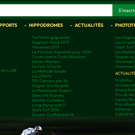
APPORTS
HIPPODROMES
ACTUALITÉS
PHOTOT
Turf Stats gagnantes
Les Gagnan
Gagnant-Placé 2015
Les Couplé
Vincennes 2017
Giant Turf
La Formule Gagnante pour 2020
Les Meilleu
Covès contre Covès Résultats
Gagner au 
Money Masters
Vincennes 
Le 2 sur 4 Facile
Vincennes 
ns MI-LUXE
La Méthode Simple
ACTUALIT
Les 2 Perfs
Fil d'infos
150 Chevaux par An
Arrivées e
Gagner à la Roulette
Grand Nati
Le Matelassier Expert
Prix de l'A
Deauville Express
Casino-Rou
Quintés Outsiders
Prix d'Amé
Longchamp and C°
Editorial
Stats Turf 2014
Calendrier
Dossier Confidentiel MI