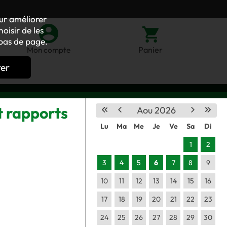
our améliorer
oisir de les
bas de page.
Panier
Mon compte
rer
t rapports
Aou 2026
Lu
Ma
Me
Je
Ve
Sa
Di
1
2
3
4
5
6
7
8
9
10
11
12
13
14
15
16
17
18
19
20
21
22
23
24
25
26
27
28
29
30