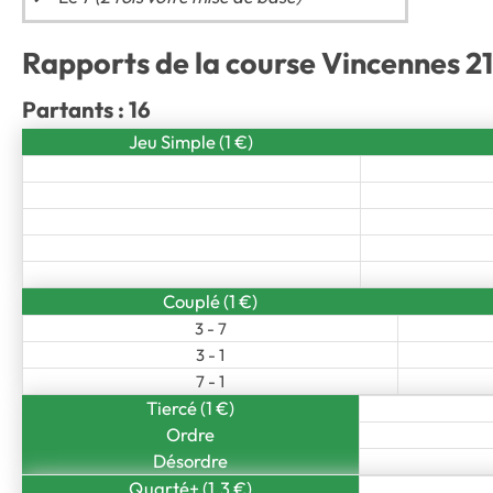
Rapports de la course Vincennes 21
Partants : 16
Jeu Simple (1 €)
Couplé (1 €)
3 - 7
3 - 1
7 - 1
Tiercé (1 €)
Ordre
Désordre
Quarté+ (1,3 €)