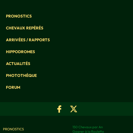
PRONOSTICS
CHEVAUX REPÉRÉS
ARRIVÉES / RAPPORTS
HIPPODROMES
ACTUALITÉS
PHOTOTHÈQUE
FORUM
150 Chevaux par An
PRONOSTICS
Gagner à la Roulette