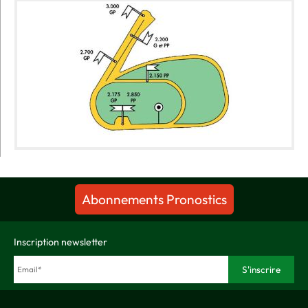
Abonnements Pronostics
Inscription newsletter