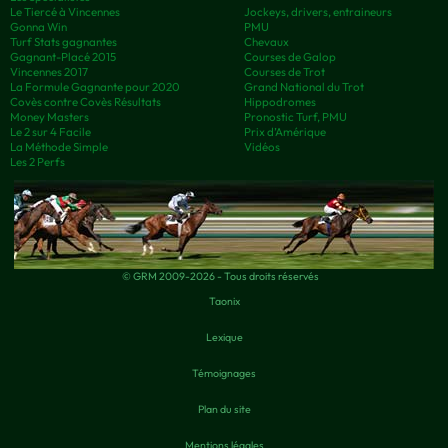
Le Tiercé à Vincennes
Jockeys, drivers, entraineurs
Gonna Win
PMU
Turf Stats gagnantes
Chevaux
Gagnant-Placé 2015
Courses de Galop
Vincennes 2017
Courses de Trot
La Formule Gagnante pour 2020
Grand National du Trot
Covès contre Covès Résultats
Hippodromes
Money Masters
Pronostic Turf, PMU
Le 2 sur 4 Facile
Prix d’Amérique
La Méthode Simple
Vidéos
Les 2 Perfs
© GRM 2009-2026 - Tous droits réservés
Taonix
Lexique
Témoignages
Plan du site
Mentions légales