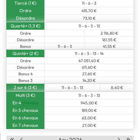
Tiercé (1 €)
11 - 6 - 3
Ordre
415,70 €
Désordre
73,10 €
Quarté+ (1,3 €)
11 - 6 - 3 - 13
Ordre
2 116,80 €
Désordre
161,55 €
Bonus
11 - 6 - 3
41,55 €
Quinté+ (2 €)
11 - 6 - 3 - 13 - 14
Ordre
47 051,40 €
Désordre
611,60 €
Bonus 4
27,60 €
Bonus 3
14,20 €
2 sur 4 (3 €)
11 - 6 - 3 - 13
8,40 €
Multi (3 €)
11 - 6 - 3 - 13
En 4
chevaux
945,00 €
En 5 chevaux
189,00 €
En 6 chevaux
63,00 €
En 7 chevaux
27,00 €
Aou 2026