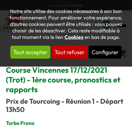
Les Coups Sûrs
du jour
Notre site utilise des cookies nécessaires à son bon
fonctionnement. Pour améliorer votre expérience,
d’autres cookies peuvent être utilisés : vous pouvez
choisir de les désactiver. Cela reste modifiable à
Mon
tout moment via le lien
Cookies
en bas de page.
compte
Tout accepter
Tout refuser
Configurer
Panier
Course Vincennes 17/12/2021
(Trot) - 1ère course, pronostics et
rapports
Prix de Tourcoing - Réunion 1 - Départ
13h50
Turbo Prono