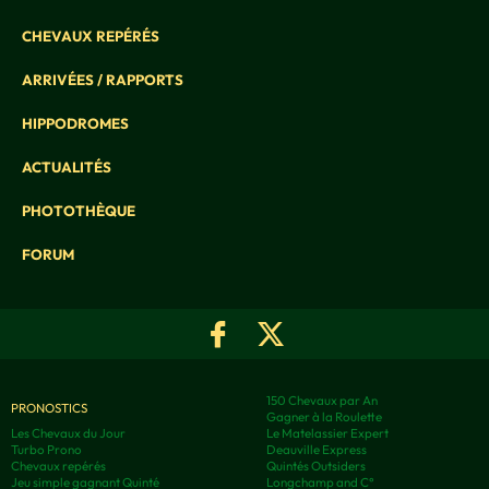
CHEVAUX REPÉRÉS
ARRIVÉES / RAPPORTS
HIPPODROMES
ACTUALITÉS
PHOTOTHÈQUE
FORUM
150 Chevaux par An
PRONOSTICS
Gagner à la Roulette
Les Chevaux du Jour
Le Matelassier Expert
Turbo Prono
Deauville Express
Chevaux repérés
Quintés Outsiders
Jeu simple gagnant Quinté
Longchamp and C°