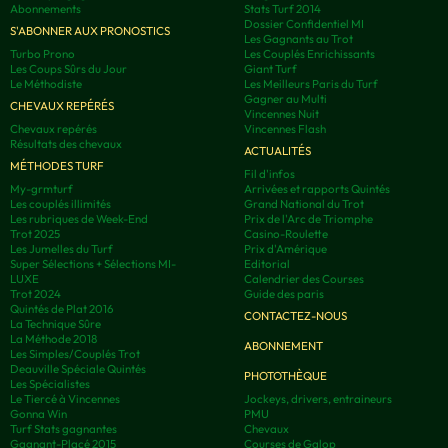
Abonnements
Stats Turf 2014
Dossier Confidentiel MI
S'ABONNER AUX PRONOSTICS
Les Gagnants au Trot
Turbo Prono
Les Couplés Enrichissants
Les Coups Sûrs du Jour
Giant Turf
Le Méthodiste
Les Meilleurs Paris du Turf
Gagner au Multi
CHEVAUX REPÉRÉS
Vincennes Nuit
Chevaux repérés
Vincennes Flash
Résultats des chevaux
ACTUALITÉS
MÉTHODES TURF
Fil d'infos
My-grmturf
Arrivées et rapports Quintés
Les couplés illimités
Grand National du Trot
Les rubriques de Week-End
Prix de l'Arc de Triomphe
Trot 2025
Casino-Roulette
Les Jumelles du Turf
Prix d'Amérique
Super Sélections + Sélections MI-
Editorial
LUXE
Calendrier des Courses
Trot 2024
Guide des paris
Quintés de Plat 2016
CONTACTEZ-NOUS
La Technique Sûre
La Méthode 2018
ABONNEMENT
Les Simples/Couplés Trot
Deauville Spéciale Quintés
PHOTOTHÈQUE
Les Spécialistes
Le Tiercé à Vincennes
Jockeys, drivers, entraineurs
Gonna Win
PMU
Turf Stats gagnantes
Chevaux
Gagnant-Placé 2015
Courses de Galop