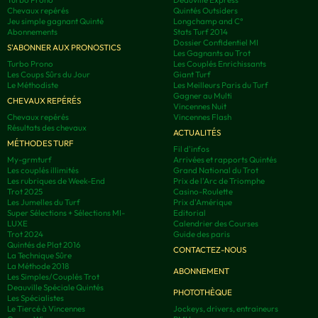
Chevaux repérés
Quintés Outsiders
Jeu simple gagnant Quinté
Longchamp and C°
Abonnements
Stats Turf 2014
Dossier Confidentiel MI
S'ABONNER AUX PRONOSTICS
Les Gagnants au Trot
Turbo Prono
Les Couplés Enrichissants
Les Coups Sûrs du Jour
Giant Turf
Le Méthodiste
Les Meilleurs Paris du Turf
Gagner au Multi
CHEVAUX REPÉRÉS
Vincennes Nuit
Chevaux repérés
Vincennes Flash
Résultats des chevaux
ACTUALITÉS
MÉTHODES TURF
Fil d'infos
My-grmturf
Arrivées et rapports Quintés
Les couplés illimités
Grand National du Trot
Les rubriques de Week-End
Prix de l'Arc de Triomphe
Trot 2025
Casino-Roulette
Les Jumelles du Turf
Prix d'Amérique
Super Sélections + Sélections MI-
Editorial
LUXE
Calendrier des Courses
Trot 2024
Guide des paris
Quintés de Plat 2016
CONTACTEZ-NOUS
La Technique Sûre
La Méthode 2018
ABONNEMENT
Les Simples/Couplés Trot
Deauville Spéciale Quintés
PHOTOTHÈQUE
Les Spécialistes
Le Tiercé à Vincennes
Jockeys, drivers, entraineurs