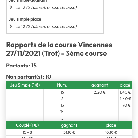
Jeu simple gagnant
Le 12
(2 fois votre mise de base)
Jeu simple placé
Le 12
(2 fois votre mise de base)
Rapports de la course Vincennes
27/11/2021 (Trot) - 3ème course
Partants : 15
Non partant(s) : 10
Jeu Simple (1 €)
Num.
gagnant
placé
15
2,20 €
1,40 €
8
4,40 €
13
1,70 €
14
5
Couplé (1 €)
gagnant
placé
15 - 8
31,10 €
10,10 €