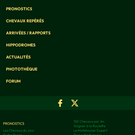
PRONOSTICS
CHEVAUX REPÉRÉS
ARRIVÉES / RAPPORTS
HIPPODROMES
ACTUALITÉS
PHOTOTHÈQUE
FORUM
150 Chevaux par An
PRONOSTICS
Gagner à la Roulette
Les Chevaux du Jour
Le Matelassier Expert
Turbo Prono
Deauville Express