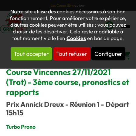
Les Coups Sûrs
du jour
Notre site utilise des cookies nécessaires à son bon
fonctionnement. Pour améliorer votre expérience,
d’autres cookies peuvent être utilisés : vous pouvez
choisir de les désactiver. Cela reste modifiable à
Mon
tout moment via le lien
Cookies
en bas de page.
compte
Tout accepter
Tout refuser
Configurer
Panier
Course Vincennes 27/11/2021
(Trot) - 3ème course, pronostics et
rapports
Prix Annick Dreux - Réunion 1 - Départ
15h15
Turbo Prono