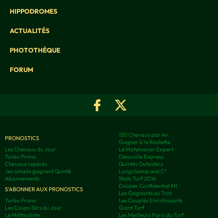
HIPPODROMES
ACTUALITÉS
PHOTOTHÈQUE
FORUM
150 Chevaux par An
PRONOSTICS
Gagner à la Roulette
Les Chevaux du Jour
Le Matelassier Expert
Turbo Prono
Deauville Express
Chevaux repérés
Quintés Outsiders
Jeu simple gagnant Quinté
Longchamp and C°
Abonnements
Stats Turf 2014
Dossier Confidentiel MI
S'ABONNER AUX PRONOSTICS
Les Gagnants au Trot
Turbo Prono
Les Couplés Enrichissants
Les Coups Sûrs du Jour
Giant Turf
Le Méthodiste
Les Meilleurs Paris du Turf