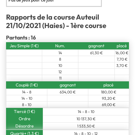
Pas de jeux pour ce jour
Rapports de la course Auteuil
21/10/2021 (Haies) - 1ère course
Partants : 16
Jeu Simple (1 €)
Num.
gagnant
placé
14
61,30 €
16,00 €
8
7,70 €
10
3,70 €
12
11
Couplé (1 €)
gagnant
placé
14 - 8
634,00 €
180,00 €
14 - 10
93,20 €
8 - 10
69,00 €
Tiercé (1 €)
14 - 8 - 10
Ordre
10 137,30 €
Désordre
1 533,50 €
Quarté+ (1,3 €)
14 - 8 - 10 - 12