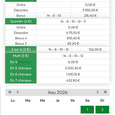
Ordre
0,00 €
Désordre
3 955,50 €
Bonus
14 - 8 - 10
218,40 €
Quinté+ (2 €)
14 - 8 - 10 - 12 - 11
Ordre
0,00 €
Désordre
6 111,00 €
Bonus 4
305,60 €
Bonus 3
83,20 €
2 sur 4 (3 €)
14 - 8 - 10 - 12
126,00 €
Multi (3 €)
14 - 8 - 10 - 12
En 4
chevaux
0,00 €
En 5 chevaux
3 030,30 €
En 6 chevaux
1 010,10 €
En 7 chevaux
432,90 €
Aou 2026
Lu
Ma
Me
Je
Ve
Sa
Di
1
2