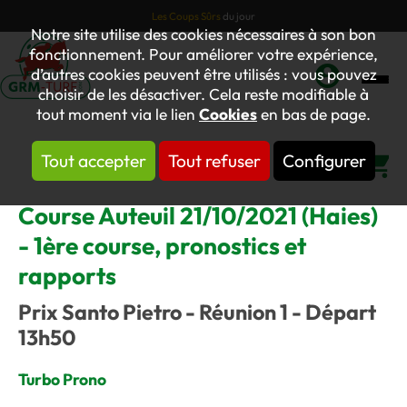
Les Coups Sûrs
du jour
Notre site utilise des cookies nécessaires à son bon
fonctionnement. Pour améliorer votre expérience,
d’autres cookies peuvent être utilisés : vous pouvez
choisir de les désactiver. Cela reste modifiable à
Mon
tout moment via le lien
Cookies
en bas de page.
compte
Tout accepter
Tout refuser
Configurer
Panier
Course Auteuil 21/10/2021 (Haies)
- 1ère course, pronostics et
rapports
Prix Santo Pietro - Réunion 1 - Départ
13h50
Turbo Prono