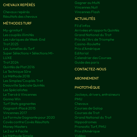
Gagner au Multi
CHEVAUX REPÉRÉS
Vincennes Nuit
Chevaux repérés
Vincennes Flash
Résultats des chevaux
ACTUALITÉS
MÉTHODES TURF
Fil d'infos
My-grmturf
Arrivées et rapports Quintés
Les couplés illimités
Grand National du Trot
Les rubriques de Week-End
Prix de l'Arc de Triomphe
Trot 2025
Casino-Roulette
Les Jumelles du Turf
Prix d'Amérique
Super Sélections + Sélections MI-
Editorial
LUXE
Calendrier des Courses
Trot 2024
Guide des paris
Quintés de Plat 2016
CONTACTEZ-NOUS
La Technique Sûre
La Méthode 2018
ABONNEMENT
Les Simples/Couplés Trot
Deauville Spéciale Quintés
PHOTOTHÈQUE
Les Spécialistes
Le Tiercé à Vincennes
Jockeys, drivers, entraineurs
Gonna Win
PMU
Turf Stats gagnantes
Chevaux
Gagnant-Placé 2015
Courses de Galop
Vincennes 2017
Courses de Trot
La Formule Gagnante pour 2020
Grand National du Trot
Covès contre Covès Résultats
Hippodromes
Money Masters
Pronostic Turf, PMU
Le 2 sur 4 Facile
Prix d’Amérique
La Méthode Simple
Vidéos