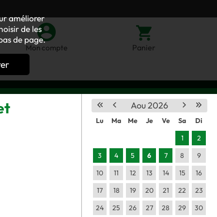
our améliorer
oisir de les
bas de page.
Panier
Mon compte
rer
et
Aou 2026
Lu
Ma
Me
Je
Ve
Sa
Di
1
2
3
4
5
6
7
8
9
10
11
12
13
14
15
16
17
18
19
20
21
22
23
24
25
26
27
28
29
30