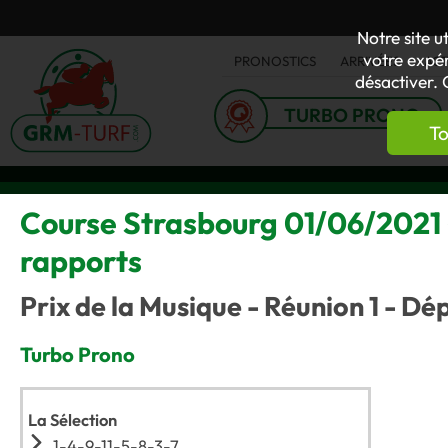
Notre site u
votre expér
PRONOSTICS
ARRIVÉES
AC
désactiver. 
TURBO PRONO
To
Course Strasbourg 01/06/2021 (
rapports
Prix de la Musique - Réunion 1 - Dé
Turbo Prono
La Sélection
1-4-9-11-5-8-3-7