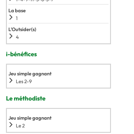
La base
1
L'Outsider(s)
4
i-bénéfices
Jeu simple gagnant
Les 2-9
Le méthodiste
Jeu simple gagnant
Le 2