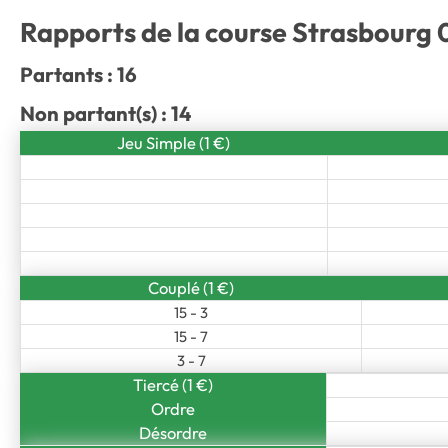
Rapports de la course Strasbourg 
Partants : 16
Non partant(s) : 14
Jeu Simple (1 €)
Couplé (1 €)
15 - 3
15 - 7
3 - 7
Tiercé (1 €)
Ordre
Désordre