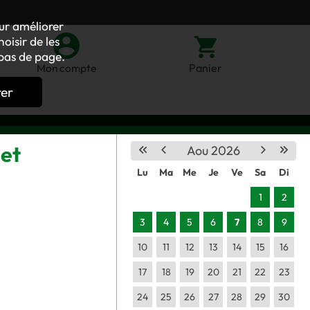
our améliorer
oisir de les
bas de page.
Panier
Mon compte
rer
 et
Aou 2026
Lu
Ma
Me
Je
Ve
Sa
Di
1
2
3
4
5
6
7
8
9
10
11
12
13
14
15
16
17
18
19
20
21
22
23
24
25
26
27
28
29
30