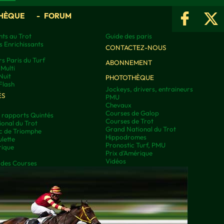
HÈQUE
FORUM
ts au Trot
Guide des paris
s Enrichissants
CONTACTEZ-NOUS
rs Paris du Turf
ABONNEMENT
Multi
Nuit
PHOTOTHÈQUE
Flash
Jockeys, drivers, entraineurs
ÉS
PMU
Chevaux
Courses de Galop
t rapports Quintés
Courses de Trot
onal du Trot
Grand National du Trot
rc de Triomphe
Hippodromes
lette
Pronostic Turf, PMU
rique
Prix d’Amérique
Vidéos
 des Courses