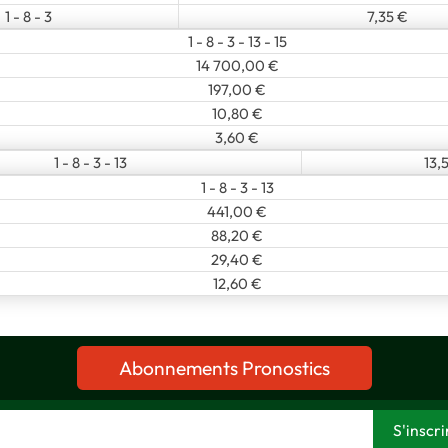
1 - 8 - 3
7,35 €
1 - 8 - 3 - 13 - 15
14 700,00 €
197,00 €
10,80 €
3,60 €
1 - 8 - 3 - 13
13,
1 - 8 - 3 - 13
441,00 €
88,20 €
29,40 €
12,60 €
Abonnements Pronostics