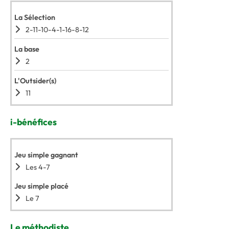
La Sélection
2-11-10-4-1-16-8-12
La base
2
L'Outsider(s)
11
i-bénéfices
Jeu simple gagnant
Les 4-7
Jeu simple placé
Le 7
Le méthodiste