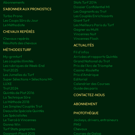
Abonnements
Stats Turf 2014
Dossier Confidentiel MI
S'ABONNER AUX PRONOSTICS
Les Gagnants au Trot
Turbo Prono
Les Couplés Enrichissants
Les Coups Sûrs du Jour
Giant Turf
Le Méthodiste
Les Meilleurs Paris du Turf
Gagner au Multi
CHEVAUX REPÉRÉS
Vincennes Nuit
Chevaux repérés
Vincennes Flash
Résultats des chevaux
ACTUALITÉS
MÉTHODES TURF
Fil d'infos
My-grmturf
Arrivées et rapports Quintés
Les couplés illimités
Grand National du Trot
Les rubriques de Week-End
Prix de l'Arc de Triomphe
Trot 2025
Casino-Roulette
Les Jumelles du Turf
Prix d'Amérique
Super Sélections + Sélections MI-
Editorial
LUXE
Calendrier des Courses
Trot 2024
Guide des paris
Quintés de Plat 2016
CONTACTEZ-NOUS
La Technique Sûre
La Méthode 2018
ABONNEMENT
Les Simples/Couplés Trot
Deauville Spéciale Quintés
PHOTOTHÈQUE
Les Spécialistes
Le Tiercé à Vincennes
Jockeys, drivers, entraineurs
Gonna Win
PMU
Turf Stats gagnantes
Chevaux
Gagnant-Placé 2015
Courses de Galop