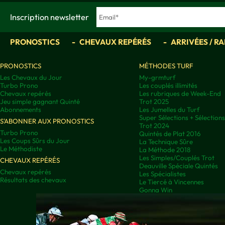
Inscription newsletter
PRONOSTICS
CHEVAUX REPÉRÉS
ARRIVÉES / R
PRONOSTICS
MÉTHODES TURF
Les Chevaux du Jour
My-grmturf
Turbo Prono
Les couplés illimités
Chevaux repérés
Les rubriques de Week-End
Jeu simple gagnant Quinté
Trot 2025
Abonnements
Les Jumelles du Turf
Super Sélections + Sélectio
S'ABONNER AUX PRONOSTICS
Trot 2024
Turbo Prono
Quintés de Plat 2016
Les Coups Sûrs du Jour
La Technique Sûre
Le Méthodiste
La Méthode 2018
Les Simples/Couplés Trot
CHEVAUX REPÉRÉS
Deauville Spéciale Quintés
Chevaux repérés
Les Spécialistes
Résultats des chevaux
Le Tiercé à Vincennes
Gonna Win