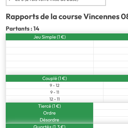
Rapports de la course Vincennes 08
Partants : 14
Jeu Simple (1 €)
Couplé (1 €)
9 - 12
9 - 11
12 - 11
Tiercé (1 €)
Ordre
Désordre
Quarté+ (1,3 €)