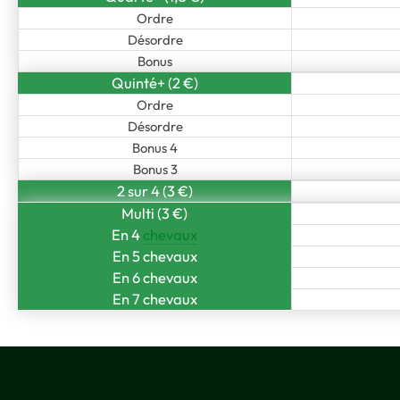
Ordre
Désordre
Bonus
Quinté+ (2 €)
Ordre
Désordre
Bonus 4
Bonus 3
2 sur 4 (3 €)
Multi (3 €)
En 4
chevaux
En 5 chevaux
En 6 chevaux
En 7 chevaux