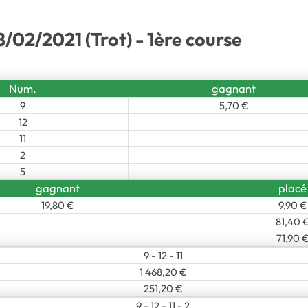
/02/2021 (Trot) - 1ère course
Num.
gagnant
9
5,70 €
12
11
2
5
gagnant
placé
19,80 €
9,90 €
81,40 
71,90 
9 - 12 - 11
1 468,20 €
251,20 €
9 - 12 - 11 - 2