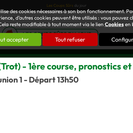
Les Coups Sûrs
du jour
tilise des cookies nécessaires à son bon fonctionnement. P
ience, d’autres cookies peuvent être utilisés : vous pouvez ch
TUS
FORUM
OUVRAGES
GNT
Cela reste modifiable à tout moment via le lien
Cookies
en 
LES COUPS SÛRS DU JOUR
ut accepter
Tout refuser
Configu
rot) - 1ère course, pronostics et
union 1 - Départ 13h50