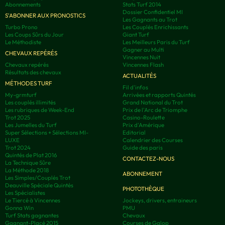
Abonnements
Stats Turf 2014
Dossier Confidentiel MI
S'ABONNER AUX PRONOSTICS
Les Gagnants au Trot
Turbo Prono
Les Couplés Enrichissants
Les Coups Sûrs du Jour
Giant Turf
Le Méthodiste
Les Meilleurs Paris du Turf
Gagner au Multi
CHEVAUX REPÉRÉS
Vincennes Nuit
Chevaux repérés
Vincennes Flash
Résultats des chevaux
ACTUALITÉS
MÉTHODES TURF
Fil d'infos
My-grmturf
Arrivées et rapports Quintés
Les couplés illimités
Grand National du Trot
Les rubriques de Week-End
Prix de l'Arc de Triomphe
Trot 2025
Casino-Roulette
Les Jumelles du Turf
Prix d'Amérique
Super Sélections + Sélections MI-
Editorial
LUXE
Calendrier des Courses
Trot 2024
Guide des paris
Quintés de Plat 2016
CONTACTEZ-NOUS
La Technique Sûre
La Méthode 2018
ABONNEMENT
Les Simples/Couplés Trot
Deauville Spéciale Quintés
PHOTOTHÈQUE
Les Spécialistes
Le Tiercé à Vincennes
Jockeys, drivers, entraineurs
Gonna Win
PMU
Turf Stats gagnantes
Chevaux
Gagnant-Placé 2015
Courses de Galop