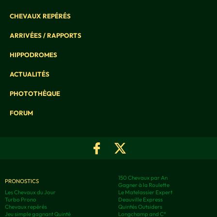
CHEVAUX REPÉRÉS
ARRIVÉES / RAPPORTS
HIPPODROMES
ACTUALITÉS
PHOTOTHÈQUE
FORUM
150 Chevaux par An
PRONOSTICS
Gagner à la Roulette
Les Chevaux du Jour
Le Matelassier Expert
Turbo Prono
Deauville Express
Chevaux repérés
Quintés Outsiders
Jeu simple gagnant Quinté
Longchamp and C°