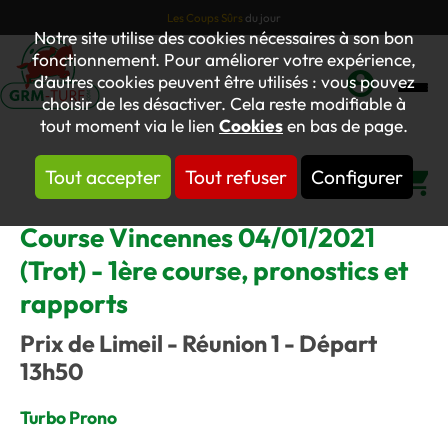
Les Coups Sûrs
du jour
Notre site utilise des cookies nécessaires à son bon
fonctionnement. Pour améliorer votre expérience,
d’autres cookies peuvent être utilisés : vous pouvez
choisir de les désactiver. Cela reste modifiable à
Mon
tout moment via le lien
Cookies
en bas de page.
compte
Tout accepter
Tout refuser
Configurer
Panier
Course Vincennes 04/01/2021
(Trot) - 1ère course, pronostics et
rapports
Prix de Limeil - Réunion 1 - Départ
13h50
Turbo Prono