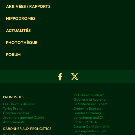
ARRIVÉES / RAPPORTS
HIPPODROMES
ACTUALITÉS
PHOTOTHÈQUE
FORUM
150 Chevaux par An
PRONOSTICS
Gagner à la Roulette
Les Chevaux du Jour
Le Matelassier Expert
Turbo Prono
Deauville Express
Chevaux repérés
Quintés Outsiders
Jeu simple gagnant Quinté
Longchamp and C°
Abonnements
Stats Turf 2014
Dossier Confidentiel MI
S'ABONNER AUX PRONOSTICS
Les Gagnants au Trot