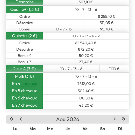
Désordre
307,10 €
Quarté+ (1,3 €)
10 - 7 - 13 - 6
Ordre
8 255,10 €
Désordre
511,05 €
Bonus
10 - 7 - 13
95,70 €
Quinté+ (2 €)
10 - 7 - 13 - 6 - 2
Ordre
62 540,40 €
Désordre
872,20 €
Bonus 4
50,20 €
Bonus 3
23,40 €
2 sur 4 (3 €)
10 - 7 - 13 - 6
11,10 €
Multi (3 €)
10 - 7 - 13 - 6
En 4
chevaux
1 512,00 €
En 5 chevaux
302,40 €
En 6 chevaux
100,80 €
En 7 chevaux
43,20 €
Aou 2026
Lu
Ma
Me
Je
Ve
Sa
Di