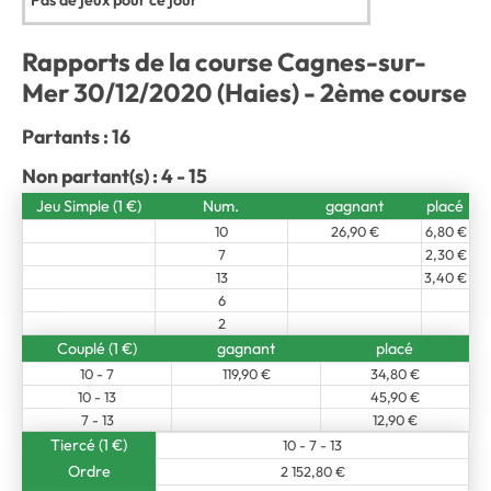
Pas de jeux pour ce jour
Rapports de la course Cagnes-sur-
Mer 30/12/2020 (Haies) - 2ème course
Partants : 16
Non partant(s) : 4 - 15
Jeu Simple (1 €)
Num.
gagnant
placé
10
26,90 €
6,80 €
7
2,30 €
13
3,40 €
6
2
Couplé (1 €)
gagnant
placé
10 - 7
119,90 €
34,80 €
10 - 13
45,90 €
7 - 13
12,90 €
Tiercé (1 €)
10 - 7 - 13
Ordre
2 152,80 €