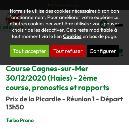
Les Coups Sûrs
du jour
Notre site utilise des cookies nécessaires à son bon
fonctionnement. Pour améliorer votre expérience,
d’autres cookies peuvent être utilisés : vous pouvez
choisir de les désactiver. Cela reste modifiable à
Mon
tout moment via le lien
Cookies
en bas de page.
compte
Tout accepter
Tout refuser
Configurer
Panier
Course Cagnes-sur-Mer
30/12/2020 (Haies) - 2ème
course, pronostics et rapports
Prix de la Picardie - Réunion 1 - Départ
13h50
Turbo Prono