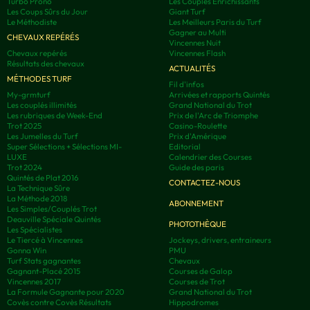
Turbo Prono
Les Couplés Enrichissants
Les Coups Sûrs du Jour
Giant Turf
Le Méthodiste
Les Meilleurs Paris du Turf
Gagner au Multi
CHEVAUX REPÉRÉS
Vincennes Nuit
Chevaux repérés
Vincennes Flash
Résultats des chevaux
ACTUALITÉS
MÉTHODES TURF
Fil d'infos
My-grmturf
Arrivées et rapports Quintés
Les couplés illimités
Grand National du Trot
Les rubriques de Week-End
Prix de l'Arc de Triomphe
Trot 2025
Casino-Roulette
Les Jumelles du Turf
Prix d'Amérique
Super Sélections + Sélections MI-
Editorial
LUXE
Calendrier des Courses
Trot 2024
Guide des paris
Quintés de Plat 2016
CONTACTEZ-NOUS
La Technique Sûre
La Méthode 2018
ABONNEMENT
Les Simples/Couplés Trot
Deauville Spéciale Quintés
PHOTOTHÈQUE
Les Spécialistes
Le Tiercé à Vincennes
Jockeys, drivers, entraineurs
Gonna Win
PMU
Turf Stats gagnantes
Chevaux
Gagnant-Placé 2015
Courses de Galop
Vincennes 2017
Courses de Trot
La Formule Gagnante pour 2020
Grand National du Trot
Covès contre Covès Résultats
Hippodromes