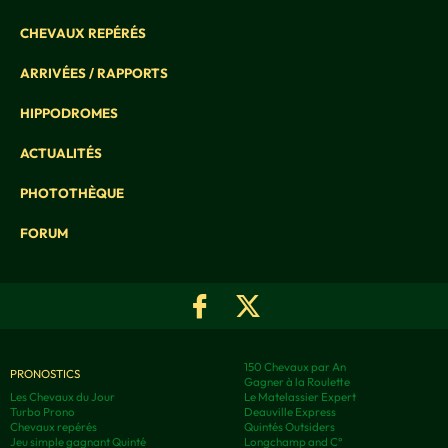
CHEVAUX REPÉRÉS
ARRIVÉES / RAPPORTS
HIPPODROMES
ACTUALITÉS
PHOTOTHÈQUE
FORUM
150 Chevaux par An
PRONOSTICS
Gagner à la Roulette
Les Chevaux du Jour
Le Matelassier Expert
Turbo Prono
Deauville Express
Chevaux repérés
Quintés Outsiders
Jeu simple gagnant Quinté
Longchamp and C°