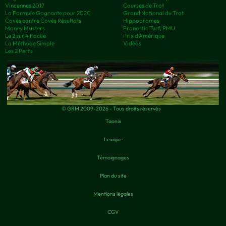
Vincennes 2017
Courses de Trot
La Formule Gagnante pour 2020
Grand National du Trot
Covès contre Covès Résultats
Hippodromes
Money Masters
Pronostic Turf, PMU
Le 2 sur 4 Facile
Prix d’Amérique
La Méthode Simple
Vidéos
Les 2 Perfs
© GRM 2009-2026 - Tous droits réservés
Taonix
Lexique
Témoignages
Plan du site
Mentions légales
CGV