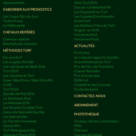
Abonnements
Stats Turf 2014
Dossier Confidentiel MI
S'ABONNER AUX PRONOSTICS
Les Gagnants au Trot
Les Coups Sûrs du Jour
Les Couplés Enrichissants
Turbo Prono
Giant Turf
Le Méthodiste
Les Meilleurs Paris du Turf
Gagner au Multi
CHEVAUX REPÉRÉS
Vincennes Nuit
Chevaux repérés
Vincennes Flash
Résultats des chevaux
ACTUALITÉS
MÉTHODES TURF
Fil d'infos
My-grmturf
Arrivées et rapports Quintés
Les couplés illimités
Grand National du Trot
Les rubriques de Week-End
Prix de l'Arc de Triomphe
Trot 2025
Casino-Roulette
Les Jumelles du Turf
Prix d'Amérique
Super Sélections + Sélections MI-
Editorial
LUXE
Calendrier des Courses
Trot 2024
Guide des paris
Quintés de Plat 2016
CONTACTEZ-NOUS
La Technique Sûre
La Méthode 2018
ABONNEMENT
Les Simples/Couplés Trot
Deauville Spéciale Quintés
PHOTOTHÈQUE
Les Spécialistes
Le Tiercé à Vincennes
Jockeys, drivers, entraineurs
Gonna Win
PMU
Turf Stats gagnantes
Chevaux
Gagnant-Placé 2015
Courses de Galop