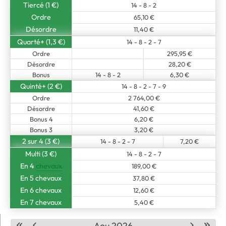
Tiercé (1 €)
14 - 8 - 2
Ordre
65,10 €
Désordre
11,40 €
Quarté+ (1,3 €)
14 - 8 - 2 - 7
Ordre
295,95 €
Désordre
28,20 €
Bonus
14 - 8 - 2
6,30 €
Quinté+ (2 €)
14 - 8 - 2 - 7 - 9
Ordre
2 764,00 €
Désordre
41,60 €
Bonus 4
6,20 €
Bonus 3
3,20 €
2 sur 4 (3 €)
14 - 8 - 2 - 7
7,20 €
Multi (3 €)
14 - 8 - 2 - 7
En 4
chevaux
189,00 €
En 5 chevaux
37,80 €
En 6 chevaux
12,60 €
En 7 chevaux
5,40 €
Aou 2026