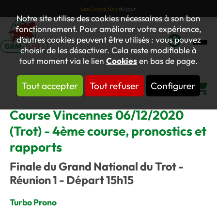
Les Coups Sûrs
du jour
Notre site utilise des cookies nécessaires à son bon
fonctionnement. Pour améliorer votre expérience,
d’autres cookies peuvent être utilisés : vous pouvez
choisir de les désactiver. Cela reste modifiable à
Mon
tout moment via le lien
Cookies
en bas de page.
compte
Tout accepter
Tout refuser
Configurer
Panier
Course Vincennes 06/12/2020
(Trot) - 4ème course, pronostics et
rapports
Finale du Grand National du Trot -
Réunion 1 - Départ 15h15
Turbo Prono