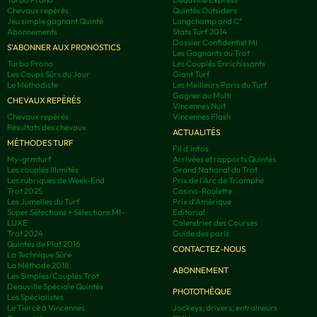
Chevaux repérés
Quintés Outsiders
Jeu simple gagnant Quinté
Longchamp and C°
Abonnements
Stats Turf 2014
Dossier Confidentiel MI
S'ABONNER AUX PRONOSTICS
Les Gagnants au Trot
Turbo Prono
Les Couplés Enrichissants
Les Coups Sûrs du Jour
Giant Turf
Le Méthodiste
Les Meilleurs Paris du Turf
Gagner au Multi
CHEVAUX REPÉRÉS
Vincennes Nuit
Chevaux repérés
Vincennes Flash
Résultats des chevaux
ACTUALITÉS
MÉTHODES TURF
Fil d'infos
My-grmturf
Arrivées et rapports Quintés
Les couplés illimités
Grand National du Trot
Les rubriques de Week-End
Prix de l'Arc de Triomphe
Trot 2025
Casino-Roulette
Les Jumelles du Turf
Prix d'Amérique
Super Sélections + Sélections MI-
Editorial
LUXE
Calendrier des Courses
Trot 2024
Guide des paris
Quintés de Plat 2016
CONTACTEZ-NOUS
La Technique Sûre
La Méthode 2018
ABONNEMENT
Les Simples/Couplés Trot
Deauville Spéciale Quintés
PHOTOTHÈQUE
Les Spécialistes
Le Tiercé à Vincennes
Jockeys, drivers, entraineurs