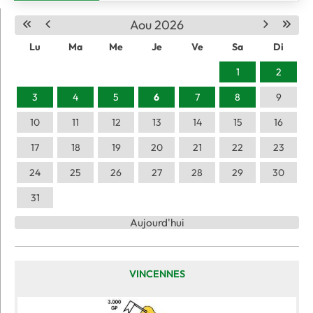
Aou 2026
Lu
Ma
Me
Je
Ve
Sa
Di
1
2
3
4
5
6
7
8
9
10
11
12
13
14
15
16
17
18
19
20
21
22
23
24
25
26
27
28
29
30
31
Aujourd'hui
VINCENNES