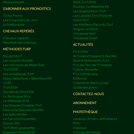
Abonnements
Stats Turf 2014
Dossier Confidentiel MI
S'ABONNER AUX PRONOSTICS
Les Gagnants au Trot
Turbo Prono
Les Couplés Enrichissants
Les Coups Sûrs du Jour
Giant Turf
Le Méthodiste
Les Meilleurs Paris du Turf
Gagner au Multi
CHEVAUX REPÉRÉS
Vincennes Nuit
Chevaux repérés
Vincennes Flash
Résultats des chevaux
ACTUALITÉS
MÉTHODES TURF
Fil d'infos
My-grmturf
Arrivées et rapports Quintés
Les couplés illimités
Grand National du Trot
Les rubriques de Week-End
Prix de l'Arc de Triomphe
Trot 2025
Casino-Roulette
Les Jumelles du Turf
Prix d'Amérique
Super Sélections + Sélections MI-
Editorial
LUXE
Calendrier des Courses
Trot 2024
Guide des paris
Quintés de Plat 2016
CONTACTEZ-NOUS
La Technique Sûre
La Méthode 2018
ABONNEMENT
Les Simples/Couplés Trot
Deauville Spéciale Quintés
PHOTOTHÈQUE
Les Spécialistes
Le Tiercé à Vincennes
Jockeys, drivers, entraineurs
Gonna Win
PMU
Turf Stats gagnantes
Chevaux
Gagnant-Placé 2015
Courses de Galop