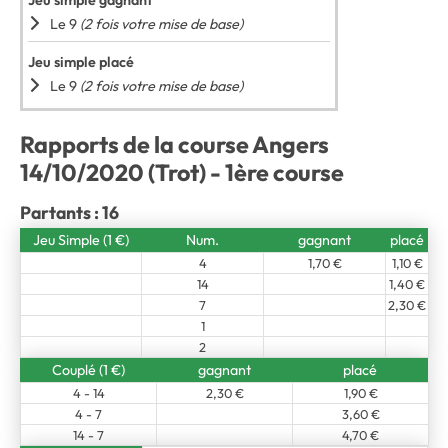
Jeu simple gagnant
Le 9
(2 fois votre mise de base)
Jeu simple placé
Le 9
(2 fois votre mise de base)
Rapports de la course Angers
14/10/2020 (Trot) - 1ère course
Partants : 16
Jeu Simple (1 €)
Num.
gagnant
placé
4
1,70 €
1,10 €
14
1,40 €
7
2,30 €
1
2
Couplé (1 €)
gagnant
placé
4 - 14
2,30 €
1,90 €
4 - 7
3,60 €
14 - 7
4,70 €