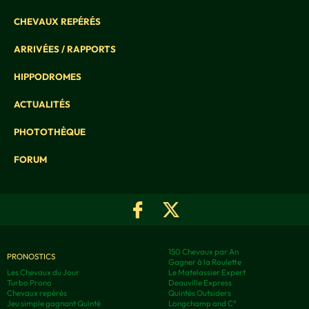
CHEVAUX REPÉRÉS
ARRIVÉES / RAPPORTS
HIPPODROMES
ACTUALITÉS
PHOTOTHÈQUE
FORUM
150 Chevaux par An
PRONOSTICS
Gagner à la Roulette
Les Chevaux du Jour
Le Matelassier Expert
Turbo Prono
Deauville Express
Chevaux repérés
Quintés Outsiders
Jeu simple gagnant Quinté
Longchamp and C°