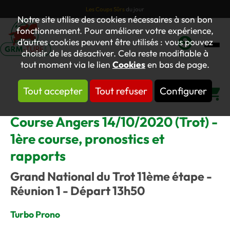
Les Coups Sûrs
du jour
Notre site utilise des cookies nécessaires à son bon
fonctionnement. Pour améliorer votre expérience,
d’autres cookies peuvent être utilisés : vous pouvez
choisir de les désactiver. Cela reste modifiable à
Mon
tout moment via le lien
Cookies
en bas de page.
compte
Tout accepter
Tout refuser
Configurer
Panier
Course Angers 14/10/2020 (Trot) -
1ère course, pronostics et
rapports
Grand National du Trot 11ème étape -
Réunion 1 - Départ 13h50
Turbo Prono