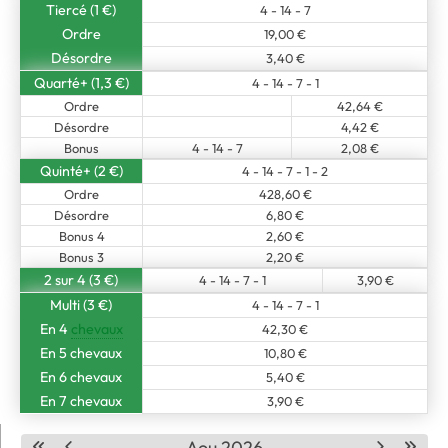
Tiercé (1 €)
4 - 14 - 7
Ordre
19,00 €
Désordre
3,40 €
Quarté+ (1,3 €)
4 - 14 - 7 - 1
Ordre
42,64 €
Désordre
4,42 €
Bonus
4 - 14 - 7
2,08 €
Quinté+ (2 €)
4 - 14 - 7 - 1 - 2
Ordre
428,60 €
Désordre
6,80 €
Bonus 4
2,60 €
Bonus 3
2,20 €
2 sur 4 (3 €)
4 - 14 - 7 - 1
3,90 €
Multi (3 €)
4 - 14 - 7 - 1
En 4
chevaux
42,30 €
En 5 chevaux
10,80 €
En 6 chevaux
5,40 €
En 7 chevaux
3,90 €
Aou 2026