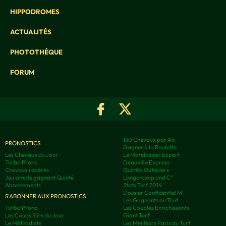
HIPPODROMES
ACTUALITÉS
PHOTOTHÈQUE
FORUM
150 Chevaux par An
PRONOSTICS
Gagner à la Roulette
Les Chevaux du Jour
Le Matelassier Expert
Turbo Prono
Deauville Express
Chevaux repérés
Quintés Outsiders
Jeu simple gagnant Quinté
Longchamp and C°
Abonnements
Stats Turf 2014
Dossier Confidentiel MI
S'ABONNER AUX PRONOSTICS
Les Gagnants au Trot
Turbo Prono
Les Couplés Enrichissants
Les Coups Sûrs du Jour
Giant Turf
Le Méthodiste
Les Meilleurs Paris du Turf