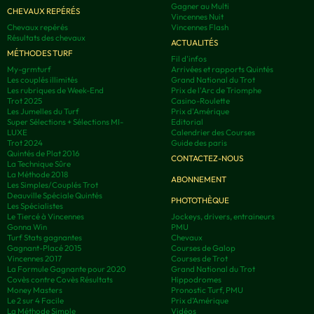
Gagner au Multi
CHEVAUX REPÉRÉS
Vincennes Nuit
Chevaux repérés
Vincennes Flash
Résultats des chevaux
ACTUALITÉS
MÉTHODES TURF
Fil d'infos
My-grmturf
Arrivées et rapports Quintés
Les couplés illimités
Grand National du Trot
Les rubriques de Week-End
Prix de l'Arc de Triomphe
Trot 2025
Casino-Roulette
Les Jumelles du Turf
Prix d'Amérique
Super Sélections + Sélections MI-
Editorial
LUXE
Calendrier des Courses
Trot 2024
Guide des paris
Quintés de Plat 2016
CONTACTEZ-NOUS
La Technique Sûre
La Méthode 2018
ABONNEMENT
Les Simples/Couplés Trot
Deauville Spéciale Quintés
PHOTOTHÈQUE
Les Spécialistes
Le Tiercé à Vincennes
Jockeys, drivers, entraineurs
Gonna Win
PMU
Turf Stats gagnantes
Chevaux
Gagnant-Placé 2015
Courses de Galop
Vincennes 2017
Courses de Trot
La Formule Gagnante pour 2020
Grand National du Trot
Covès contre Covès Résultats
Hippodromes
Money Masters
Pronostic Turf, PMU
Le 2 sur 4 Facile
Prix d’Amérique
La Méthode Simple
Vidéos