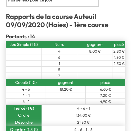
Pas de jeux pour ce jour
Rapports de la course Auteuil
09/09/2020 (Haies) - 1ère course
Partants : 14
Jeu Simple (1 €)
Num.
gagnant
placé
4
8,00 €
2,80 €
6
1,80 €
1
2,30 €
5
3
Couplé (1 €)
gagnant
placé
4 - 6
18,20 €
6,60 €
4 - 1
7,20 €
6 - 1
4,90 €
Tiercé (1 €)
4 - 6 - 1
Ordre
134,00 €
Désordre
21,80 €
Quarté+ (1,3 €)
4 - 6 - 1 - 5