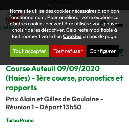
Les Coups Sûrs
du jour
Notre site utilise des cookies nécessaires à son bon
fonctionnement. Pour améliorer votre expérience,
d’autres cookies peuvent être utilisés : vous pouvez
choisir de les désactiver. Cela reste modifiable à
Mon
tout moment via le lien
Cookies
en bas de page.
compte
Tout accepter
Tout refuser
Configurer
Panier
Course Auteuil 09/09/2020
(Haies) - 1ère course, pronostics et
rapports
Prix Alain et Gilles de Goulaine -
Réunion 1 - Départ 13h50
Turbo Prono