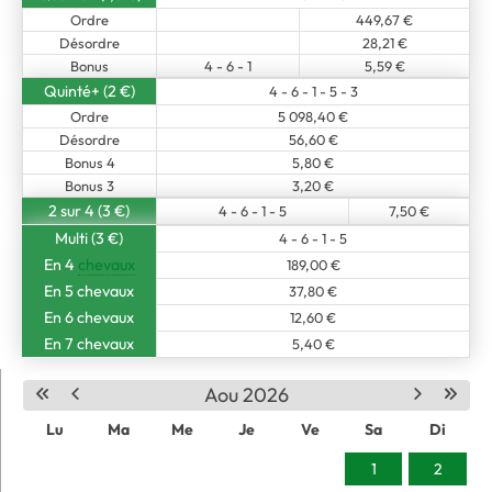
Ordre
449,67 €
Désordre
28,21 €
Bonus
4 - 6 - 1
5,59 €
Quinté+ (2 €)
4 - 6 - 1 - 5 - 3
Ordre
5 098,40 €
Désordre
56,60 €
Bonus 4
5,80 €
Bonus 3
3,20 €
2 sur 4 (3 €)
4 - 6 - 1 - 5
7,50 €
Multi (3 €)
4 - 6 - 1 - 5
En 4
chevaux
189,00 €
En 5 chevaux
37,80 €
En 6 chevaux
12,60 €
En 7 chevaux
5,40 €
Aou 2026
Lu
Ma
Me
Je
Ve
Sa
Di
1
2