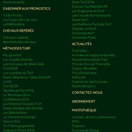
Abonnements
Stats Turf 2014
Dossier Confidentiel MI
S'ABONNER AUX PRONOSTICS
Les Gagnants au Trot
Turbo Prono
Les Couplés Enrichissants
Les Coups Sûrs du Jour
Giant Turf
Le Méthodiste
Les Meilleurs Paris du Turf
Gagner au Multi
CHEVAUX REPÉRÉS
Vincennes Nuit
Chevaux repérés
Vincennes Flash
Résultats des chevaux
ACTUALITÉS
MÉTHODES TURF
Fil d'infos
My-grmturf
Arrivées et rapports Quintés
Les couplés illimités
Grand National du Trot
Les rubriques de Week-End
Prix de l'Arc de Triomphe
Trot 2025
Casino-Roulette
Les Jumelles du Turf
Prix d'Amérique
Super Sélections + Sélections MI-
Editorial
LUXE
Calendrier des Courses
Trot 2024
Guide des paris
Quintés de Plat 2016
CONTACTEZ-NOUS
La Technique Sûre
La Méthode 2018
ABONNEMENT
Les Simples/Couplés Trot
Deauville Spéciale Quintés
PHOTOTHÈQUE
Les Spécialistes
Le Tiercé à Vincennes
Jockeys, drivers, entraineurs
Gonna Win
PMU
Turf Stats gagnantes
Chevaux
Gagnant-Placé 2015
Courses de Galop