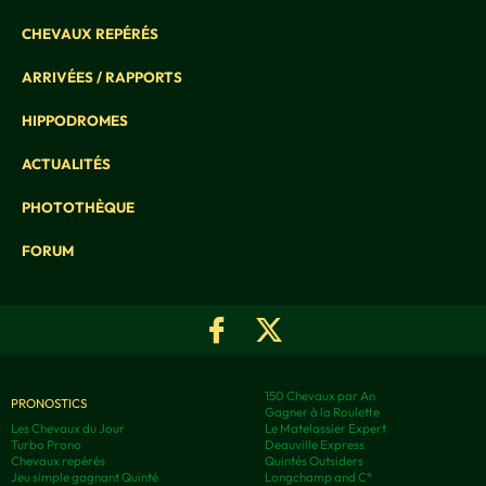
CHEVAUX REPÉRÉS
ARRIVÉES / RAPPORTS
HIPPODROMES
ACTUALITÉS
PHOTOTHÈQUE
FORUM
150 Chevaux par An
PRONOSTICS
Gagner à la Roulette
Les Chevaux du Jour
Le Matelassier Expert
Turbo Prono
Deauville Express
Chevaux repérés
Quintés Outsiders
Jeu simple gagnant Quinté
Longchamp and C°