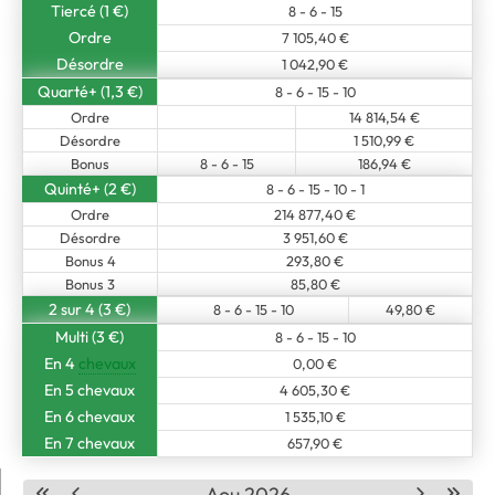
Tiercé (1 €)
8 - 6 - 15
Ordre
7 105,40 €
Désordre
1 042,90 €
Quarté+ (1,3 €)
8 - 6 - 15 - 10
Ordre
14 814,54 €
Désordre
1 510,99 €
Bonus
8 - 6 - 15
186,94 €
Quinté+ (2 €)
8 - 6 - 15 - 10 - 1
Ordre
214 877,40 €
Désordre
3 951,60 €
Bonus 4
293,80 €
Bonus 3
85,80 €
2 sur 4 (3 €)
8 - 6 - 15 - 10
49,80 €
Multi (3 €)
8 - 6 - 15 - 10
En 4
chevaux
0,00 €
En 5 chevaux
4 605,30 €
En 6 chevaux
1 535,10 €
En 7 chevaux
657,90 €
Aou 2026