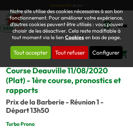
Les Coups Sûrs
du jour
Notre site utilise des cookies nécessaires à son bon
fonctionnement. Pour améliorer votre expérience,
d’autres cookies peuvent être utilisés : vous pouvez
choisir de les désactiver. Cela reste modifiable à
Mon
tout moment via le lien
Cookies
en bas de page.
compte
Tout accepter
Tout refuser
Configurer
Panier
Course Deauville 11/08/2020
(Plat) - 1ère course, pronostics et
rapports
Prix de la Barberie - Réunion 1 -
Départ 13h50
Turbo Prono