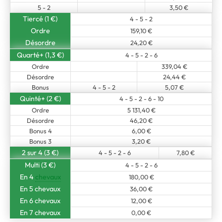
5 - 2
3,50 €
Tiercé (1 €)
4 - 5 - 2
Ordre
159,10 €
Désordre
24,20 €
Quarté+ (1,3 €)
4 - 5 - 2 - 6
Ordre
339,04 €
Désordre
24,44 €
Bonus
4 - 5 - 2
5,07 €
Quinté+ (2 €)
4 - 5 - 2 - 6 - 10
Ordre
5 131,40 €
Désordre
46,20 €
Bonus 4
6,00 €
Bonus 3
3,20 €
2 sur 4 (3 €)
4 - 5 - 2 - 6
7,80 €
Multi (3 €)
4 - 5 - 2 - 6
En 4
chevaux
180,00 €
En 5 chevaux
36,00 €
En 6 chevaux
12,00 €
En 7 chevaux
0,00 €