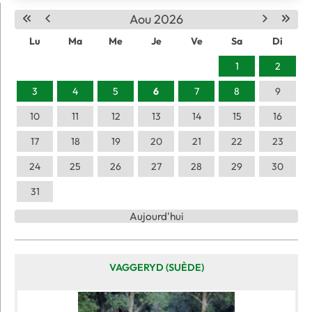
Aou 2026
Lu
Ma
Me
Je
Ve
Sa
Di
1
2
3
4
5
6
7
8
9
10
11
12
13
14
15
16
17
18
19
20
21
22
23
24
25
26
27
28
29
30
31
Aujourd'hui
VAGGERYD (SUÈDE)