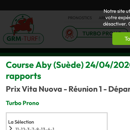
Notre site u
votre expér
PRONOSTICS
ARRIVÉES
AC
désactiver. 
TURBO PRONO
To
Course Aby (Suède) 24/04/2020 
rapports
Prix Vita Nuova - Réunion 1 - Dépa
Turbo Prono
La Sélection
11-12-3-7-8-13-4-1