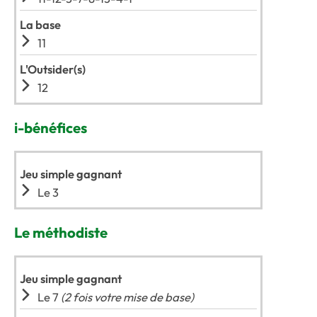
La base
11
L'Outsider(s)
12
i-bénéfices
Jeu simple gagnant
Le 3
Le méthodiste
Jeu simple gagnant
Le 7
(2 fois votre mise de base)