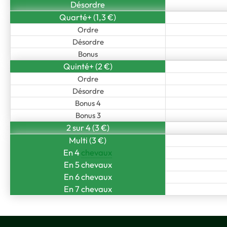
Désordre
Quarté+ (1,3 €)
Ordre
Désordre
Bonus
Quinté+ (2 €)
Ordre
Désordre
Bonus 4
Bonus 3
2 sur 4 (3 €)
Multi (3 €)
En 4
chevaux
En 5 chevaux
En 6 chevaux
En 7 chevaux