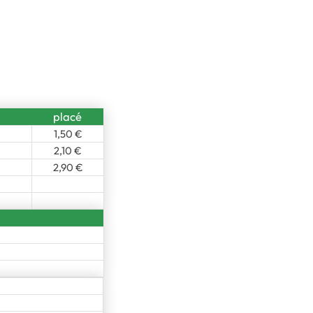
placé
1,50 €
2,10 €
2,90 €
€