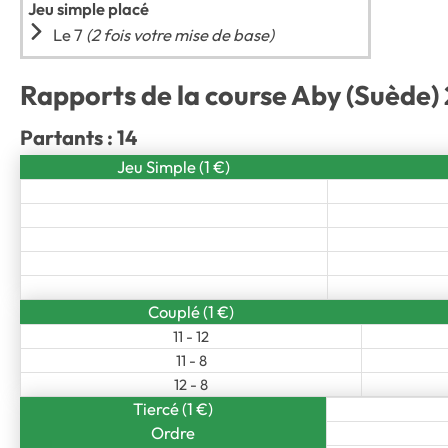
Jeu simple placé
Le 7
(2 fois votre mise de base)
Rapports de la course Aby (Suède)
Partants : 14
Jeu Simple (1 €)
Couplé (1 €)
11 - 12
11 - 8
12 - 8
Tiercé (1 €)
Ordre