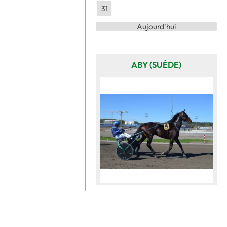
31
Aujourd'hui
ABY (SUÈDE)