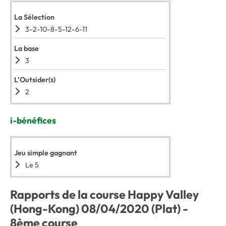
La Sélection
3-2-10-8-5-12-6-11
La base
3
L'Outsider(s)
2
i-bénéfices
Jeu simple gagnant
Le 5
Rapports de la course Happy Valley
(Hong-Kong) 08/04/2020 (Plat) -
8ème course