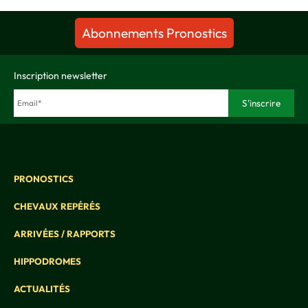
Abonnements Pronostics
Inscription newsletter
PRONOSTICS
CHEVAUX REPÉRÉS
ARRIVÉES / RAPPORTS
HIPPODROMES
ACTUALITÉS