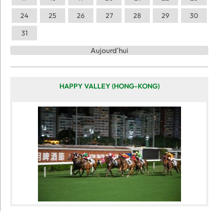
24
25
26
27
28
29
30
31
Aujourd'hui
HAPPY VALLEY (HONG-KONG)