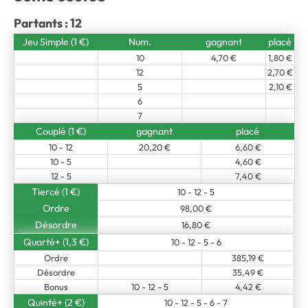
Partants : 12
Jeu Simple (1 €)
Num.
gagnant
placé
10
4,70 €
1,80 €
12
2,70 €
5
2,10 €
6
7
Couplé (1 €)
gagnant
placé
10 - 12
20,20 €
6,60 €
10 - 5
4,60 €
12 - 5
7,40 €
Tiercé (1 €)
10 - 12 - 5
Ordre
98,00 €
Désordre
16,80 €
Quarté+ (1,3 €)
10 - 12 - 5 - 6
Ordre
385,19 €
Désordre
35,49 €
Bonus
10 - 12 - 5
4,42 €
Quinté+ (2 €)
10 - 12 - 5 - 6 - 7