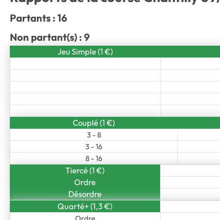
Partants : 16
Non partant(s) : 9
Jeu Simple (1 €)
Couplé (1 €)
3 - 8
3 - 16
8 - 16
Tiercé (1 €)
Ordre
Désordre
Quarté+ (1,3 €)
Ordre