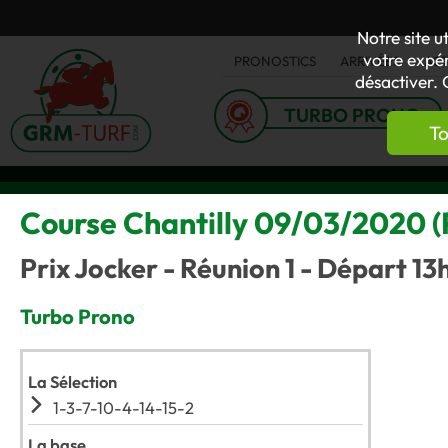
Notre site u
votre expér
PRONOSTICS
ARRIVÉES
AC
désactiver. 
TURBO PRONO
To
Course Chantilly 09/03/2020 (Pl
Prix Jocker - Réunion 1 - Départ 1
Turbo Prono
La Sélection
1-3-7-10-4-14-15-2
La base