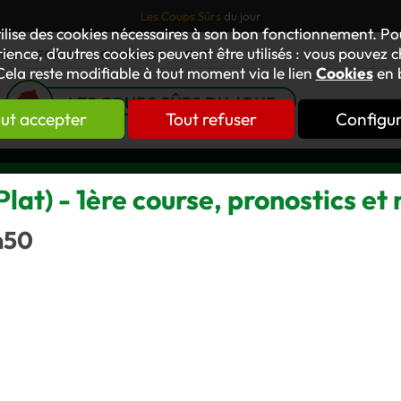
Les Coups Sûrs
du jour
tilise des cookies nécessaires à son bon fonctionnement. P
ience, d’autres cookies peuvent être utilisés : vous pouvez ch
TUS
FORUM
OUVRAGES
GNT
Cela reste modifiable à tout moment via le lien
Cookies
en 
LES COUPS SÛRS DU JOUR
ut accepter
Tout refuser
Configu
at) - 1ère course, pronostics et
3h50