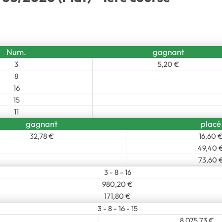
Num.
gagnant
3
5,20 €
8
16
15
11
gagnant
placé
32,78 €
16,60 
49,40 
73,60 
3 - 8 - 16
980,20 €
171,80 €
3 - 8 - 16 - 15
8 075,73 €