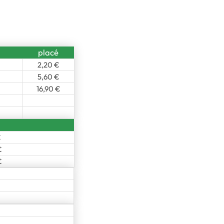
placé
2,20 €
5,60 €
16,90 €
€
€
€