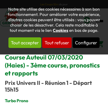
Les Coups Sûrs
du jour
Notre site utilise des cookies nécessaires à son bon
fonctionnement. Pour améliorer votre expérience,
d’autres cookies peuvent être utilisés : vous pouvez
choisir de les désactiver. Cela reste modifiable à
Mon
tout moment via le lien
Cookies
en bas de page.
compte
Tout accepter
Tout refuser
Configurer
Panier
Course Auteuil 07/03/2020
(Haies) - 3ème course, pronostics
et rapports
Prix Univers II - Réunion 1 - Départ
15h15
Turbo Prono