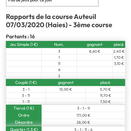
Pas de jeux pour ce jour
Rapports de la course Auteuil
07/03/2020 (Haies) - 3ème course
Partants : 16
Jeu Simple (1 €)
Num.
gagnant
placé
3
8,60 €
2,40 €
1
1,70 €
11
3,10 €
6
2
Couplé (1 €)
gagnant
placé
3 - 1
13,00 €
5,70 €
3 - 11
11,70 €
1 - 11
7,50 €
Tiercé (1 €)
3 - 1 - 11
Ordre
171,00 €
Désordre
28,00 €
Quarté+ (1,3 €)
3 - 1 - 11 - 6