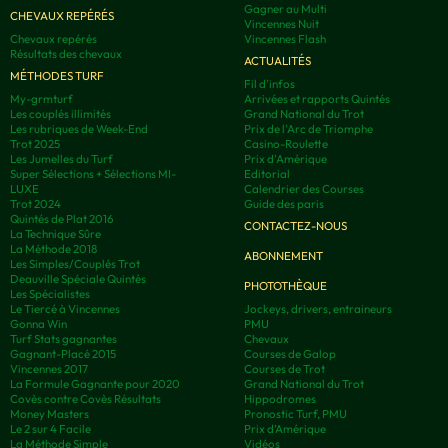
Gagner au Multi
CHEVAUX REPÉRÉS
Vincennes Nuit
Chevaux repérés
Vincennes Flash
Résultats des chevaux
ACTUALITÉS
MÉTHODES TURF
Fil d'infos
My-grmturf
Arrivées et rapports Quintés
Les couplés illimités
Grand National du Trot
Les rubriques de Week-End
Prix de l'Arc de Triomphe
Trot 2025
Casino-Roulette
Les Jumelles du Turf
Prix d'Amérique
Super Sélections + Sélections MI-
Editorial
LUXE
Calendrier des Courses
Trot 2024
Guide des paris
Quintés de Plat 2016
CONTACTEZ-NOUS
La Technique Sûre
La Méthode 2018
ABONNEMENT
Les Simples/Couplés Trot
Deauville Spéciale Quintés
PHOTOTHÈQUE
Les Spécialistes
Le Tiercé à Vincennes
Jockeys, drivers, entraineurs
Gonna Win
PMU
Turf Stats gagnantes
Chevaux
Gagnant-Placé 2015
Courses de Galop
Vincennes 2017
Courses de Trot
La Formule Gagnante pour 2020
Grand National du Trot
Covès contre Covès Résultats
Hippodromes
Money Masters
Pronostic Turf, PMU
Le 2 sur 4 Facile
Prix d’Amérique
La Méthode Simple
Vidéos