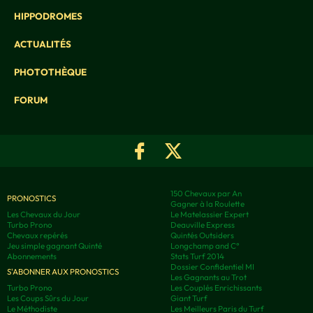
HIPPODROMES
ACTUALITÉS
PHOTOTHÈQUE
FORUM
150 Chevaux par An
PRONOSTICS
Gagner à la Roulette
Les Chevaux du Jour
Le Matelassier Expert
Turbo Prono
Deauville Express
Chevaux repérés
Quintés Outsiders
Jeu simple gagnant Quinté
Longchamp and C°
Abonnements
Stats Turf 2014
Dossier Confidentiel MI
S'ABONNER AUX PRONOSTICS
Les Gagnants au Trot
Turbo Prono
Les Couplés Enrichissants
Les Coups Sûrs du Jour
Giant Turf
Le Méthodiste
Les Meilleurs Paris du Turf