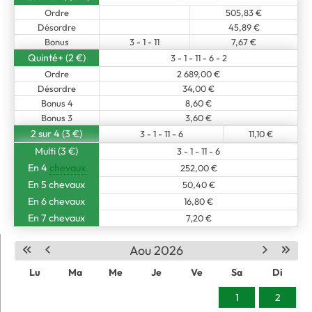
Ordre
505,83 €
Désordre
45,89 €
Bonus
3 - 1 - 11
7,67 €
Quinté+ (2 €)
3 - 1 - 11 - 6 - 2
Ordre
2 689,00 €
Désordre
34,00 €
Bonus 4
8,60 €
Bonus 3
3,60 €
2 sur 4 (3 €)
3 - 1 - 11 - 6
11,10 €
Multi (3 €)
3 - 1 - 11 - 6
En 4
chevaux
252,00 €
En 5 chevaux
50,40 €
En 6 chevaux
16,80 €
En 7 chevaux
7,20 €
Aou 2026
Lu
Ma
Me
Je
Ve
Sa
Di
1
2