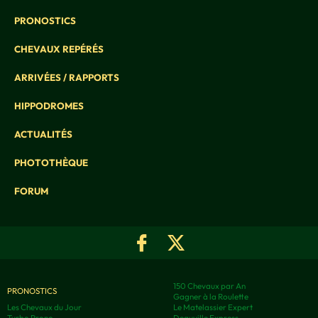
PRONOSTICS
CHEVAUX REPÉRÉS
ARRIVÉES / RAPPORTS
HIPPODROMES
ACTUALITÉS
PHOTOTHÈQUE
FORUM
150 Chevaux par An
PRONOSTICS
Gagner à la Roulette
Les Chevaux du Jour
Le Matelassier Expert
Turbo Prono
Deauville Express