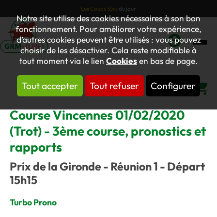
Les Coups Sûrs
du jour
Notre site utilise des cookies nécessaires à son bon
fonctionnement. Pour améliorer votre expérience,
d’autres cookies peuvent être utilisés : vous pouvez
choisir de les désactiver. Cela reste modifiable à
Mon
tout moment via le lien
Cookies
en bas de page.
compte
Tout accepter
Tout refuser
Configurer
Panier
Course Vincennes 01/02/2020
(Trot) - 3ème course, pronostics et
rapports
Prix de la Gironde - Réunion 1 - Départ
15h15
Turbo Prono