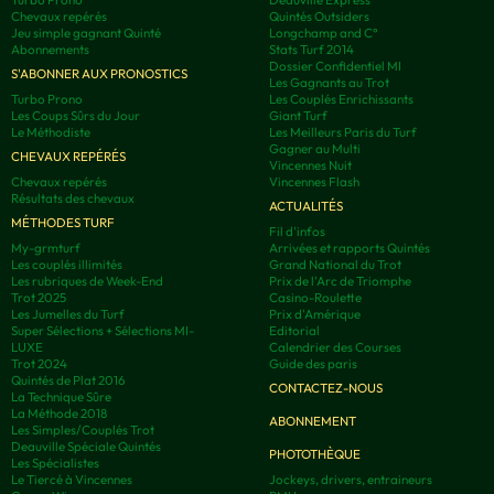
Chevaux repérés
Quintés Outsiders
Jeu simple gagnant Quinté
Longchamp and C°
Abonnements
Stats Turf 2014
Dossier Confidentiel MI
S'ABONNER AUX PRONOSTICS
Les Gagnants au Trot
Turbo Prono
Les Couplés Enrichissants
Les Coups Sûrs du Jour
Giant Turf
Le Méthodiste
Les Meilleurs Paris du Turf
Gagner au Multi
CHEVAUX REPÉRÉS
Vincennes Nuit
Chevaux repérés
Vincennes Flash
Résultats des chevaux
ACTUALITÉS
MÉTHODES TURF
Fil d'infos
My-grmturf
Arrivées et rapports Quintés
Les couplés illimités
Grand National du Trot
Les rubriques de Week-End
Prix de l'Arc de Triomphe
Trot 2025
Casino-Roulette
Les Jumelles du Turf
Prix d'Amérique
Super Sélections + Sélections MI-
Editorial
LUXE
Calendrier des Courses
Trot 2024
Guide des paris
Quintés de Plat 2016
CONTACTEZ-NOUS
La Technique Sûre
La Méthode 2018
ABONNEMENT
Les Simples/Couplés Trot
Deauville Spéciale Quintés
PHOTOTHÈQUE
Les Spécialistes
Le Tiercé à Vincennes
Jockeys, drivers, entraineurs