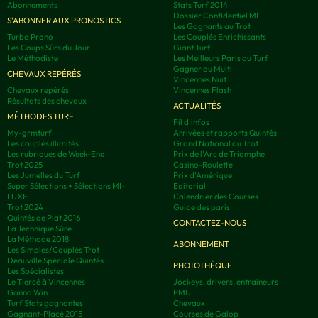
Abonnements
Stats Turf 2014
Dossier Confidentiel MI
S'ABONNER AUX PRONOSTICS
Les Gagnants au Trot
Turbo Prono
Les Couplés Enrichissants
Les Coups Sûrs du Jour
Giant Turf
Le Méthodiste
Les Meilleurs Paris du Turf
Gagner au Multi
CHEVAUX REPÉRÉS
Vincennes Nuit
Chevaux repérés
Vincennes Flash
Résultats des chevaux
ACTUALITÉS
MÉTHODES TURF
Fil d'infos
My-grmturf
Arrivées et rapports Quintés
Les couplés illimités
Grand National du Trot
Les rubriques de Week-End
Prix de l'Arc de Triomphe
Trot 2025
Casino-Roulette
Les Jumelles du Turf
Prix d'Amérique
Super Sélections + Sélections MI-
Editorial
LUXE
Calendrier des Courses
Trot 2024
Guide des paris
Quintés de Plat 2016
CONTACTEZ-NOUS
La Technique Sûre
La Méthode 2018
ABONNEMENT
Les Simples/Couplés Trot
Deauville Spéciale Quintés
PHOTOTHÈQUE
Les Spécialistes
Le Tiercé à Vincennes
Jockeys, drivers, entraineurs
Gonna Win
PMU
Turf Stats gagnantes
Chevaux
Gagnant-Placé 2015
Courses de Galop