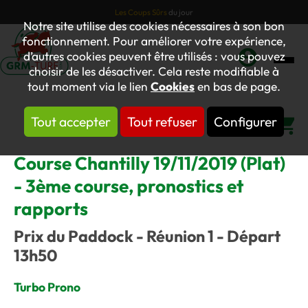
Les Coups Sûrs
du jour
Notre site utilise des cookies nécessaires à son bon
fonctionnement. Pour améliorer votre expérience,
d’autres cookies peuvent être utilisés : vous pouvez
choisir de les désactiver. Cela reste modifiable à
Mon
tout moment via le lien
Cookies
en bas de page.
compte
Tout accepter
Tout refuser
Configurer
Panier
Course Chantilly 19/11/2019 (Plat)
- 3ème course, pronostics et
rapports
Prix du Paddock - Réunion 1 - Départ
13h50
Turbo Prono