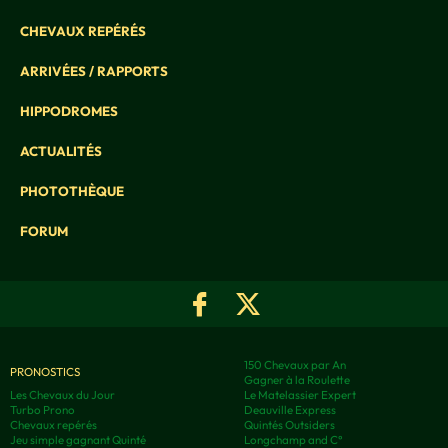
CHEVAUX REPÉRÉS
ARRIVÉES / RAPPORTS
HIPPODROMES
ACTUALITÉS
PHOTOTHÈQUE
FORUM
150 Chevaux par An
PRONOSTICS
Gagner à la Roulette
Les Chevaux du Jour
Le Matelassier Expert
Turbo Prono
Deauville Express
Chevaux repérés
Quintés Outsiders
Jeu simple gagnant Quinté
Longchamp and C°