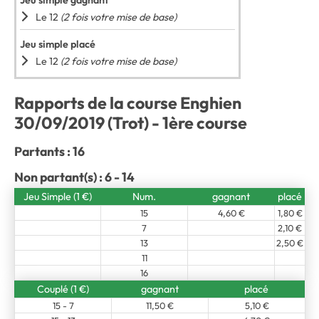
Jeu simple gagnant
Le 12
(2 fois votre mise de base)
Jeu simple placé
Le 12
(2 fois votre mise de base)
Rapports de la course Enghien
30/09/2019 (Trot) - 1ère course
Partants : 16
Non partant(s) : 6 - 14
Jeu Simple (1 €)
Num.
gagnant
placé
15
4,60 €
1,80 €
7
2,10 €
13
2,50 €
11
16
Couplé (1 €)
gagnant
placé
15 - 7
11,50 €
5,10 €