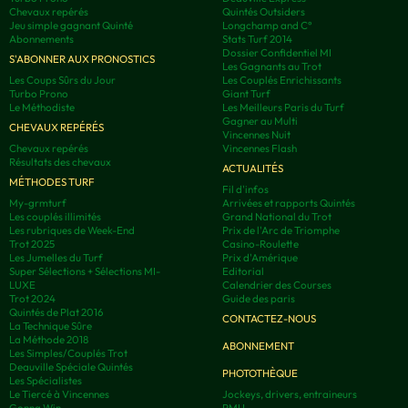
Chevaux repérés
Quintés Outsiders
Jeu simple gagnant Quinté
Longchamp and C°
Abonnements
Stats Turf 2014
Dossier Confidentiel MI
S'ABONNER AUX PRONOSTICS
Les Gagnants au Trot
Les Coups Sûrs du Jour
Les Couplés Enrichissants
Turbo Prono
Giant Turf
Le Méthodiste
Les Meilleurs Paris du Turf
Gagner au Multi
CHEVAUX REPÉRÉS
Vincennes Nuit
Chevaux repérés
Vincennes Flash
Résultats des chevaux
ACTUALITÉS
MÉTHODES TURF
Fil d'infos
My-grmturf
Arrivées et rapports Quintés
Les couplés illimités
Grand National du Trot
Les rubriques de Week-End
Prix de l'Arc de Triomphe
Trot 2025
Casino-Roulette
Les Jumelles du Turf
Prix d'Amérique
Super Sélections + Sélections MI-
Editorial
LUXE
Calendrier des Courses
Trot 2024
Guide des paris
Quintés de Plat 2016
CONTACTEZ-NOUS
La Technique Sûre
La Méthode 2018
ABONNEMENT
Les Simples/Couplés Trot
Deauville Spéciale Quintés
PHOTOTHÈQUE
Les Spécialistes
Le Tiercé à Vincennes
Jockeys, drivers, entraineurs
Gonna Win
PMU