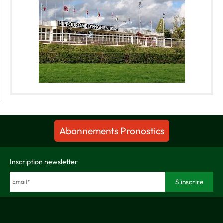
Abonnements Pronostics
Inscription newsletter