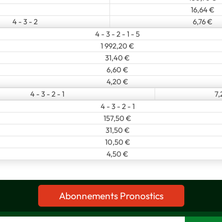
16,64 €
4 - 3 - 2
6,76 €
4 - 3 - 2 - 1 - 5
1 992,20 €
31,40 €
6,60 €
4,20 €
4 - 3 - 2 - 1
7,
4 - 3 - 2 - 1
157,50 €
31,50 €
10,50 €
4,50 €
Abonnements Pronostics