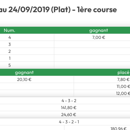
u 24/09/2019 (Plat) - 1ère course
Num.
gagnant
4
7,00 €
3
2
1
5
gagnant
placé
20,10 €
7,80 €
11,00 
12,00 
4 - 3 - 2
141,80 €
24,60 €
4 - 3 - 2 - 1
180,96 €