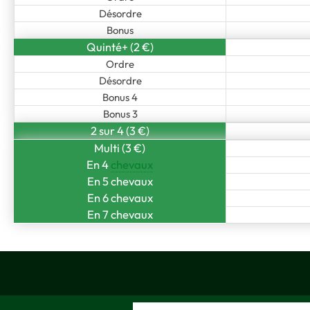
Désordre
Bonus
Quinté+ (2 €)
Ordre
Désordre
Bonus 4
Bonus 3
2 sur 4 (3 €)
Multi (3 €)
En 4
chevaux
En 5 chevaux
En 6 chevaux
En 7 chevaux