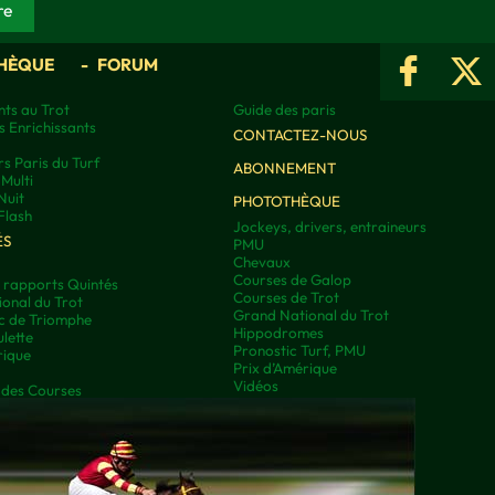
HÈQUE
FORUM
ts au Trot
Guide des paris
s Enrichissants
CONTACTEZ-NOUS
rs Paris du Turf
ABONNEMENT
Multi
Nuit
PHOTOTHÈQUE
Flash
Jockeys, drivers, entraineurs
ÉS
PMU
Chevaux
Courses de Galop
t rapports Quintés
Courses de Trot
onal du Trot
Grand National du Trot
rc de Triomphe
Hippodromes
lette
Pronostic Turf, PMU
rique
Prix d’Amérique
Vidéos
 des Courses