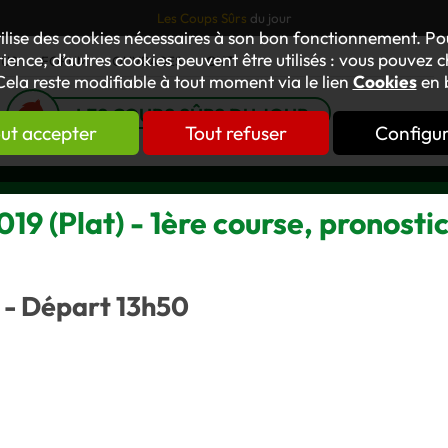
Les Coups Sûrs
du jour
tilise des cookies nécessaires à son bon fonctionnement. P
ience, d’autres cookies peuvent être utilisés : vous pouvez ch
TUS
FORUM
OUVRAGES
GNT
Cela reste modifiable à tout moment via le lien
Cookies
en 
LES COUPS SÛRS DU JOUR
ut accepter
Tout refuser
Configu
9 (Plat) - 1ère course, pronostic
1 - Départ 13h50