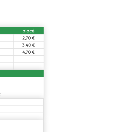
placé
2,70 €
3,40 €
4,70 €
€
€