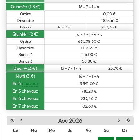
Quarté+ (1,3 €)
16 - 7 - 1 - 4
Ordre
0,00 €
Désordre
1 858,61 €
Bonus
16 - 7 - 1
207,35 €
Quinté+ (2 €)
16 - 7 - 1 - 4 - 8
Ordre
66 208,60 €
Désordre
1 108,20 €
Bonus 4
126,00 €
Bonus 3
58,80 €
2 sur 4 (3 €)
16 - 7 - 1 - 4
26,70 €
Multi (3 €)
16 - 7 - 1 - 4
En 4
chevaux
3 591,00 €
En 5 chevaux
718,20 €
En 6 chevaux
239,40 €
En 7 chevaux
102,60 €
Aou 2026
Lu
Ma
Me
Je
Ve
Sa
Di