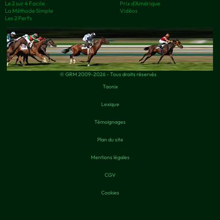
Le 2 sur 4 Facile
Prix d’Amérique
La Méthode Simple
Vidéos
Les 2 Perfs
© GRM 2009-2026 - Tous droits réservés
Taonix
Lexique
Témoignages
Plan du site
Mentions légales
CGV
Cookies