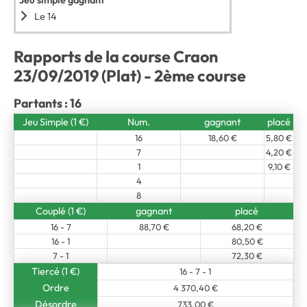
Jeu simple gagnant
Le 14
Rapports de la course Craon
23/09/2019 (Plat) - 2ème course
Partants : 16
Jeu Simple (1 €)
Num.
gagnant
placé
16
18,60 €
5,80 €
7
4,20 €
1
9,10 €
4
8
Couplé (1 €)
gagnant
placé
16 - 7
88,70 €
68,20 €
16 - 1
80,50 €
7 - 1
72,30 €
Tiercé (1 €)
16 - 7 - 1
Ordre
4 370,40 €
Désordre
733,00 €