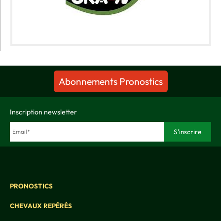
Abonnements Pronostics
Inscription newsletter
PRONOSTICS
CHEVAUX REPÉRÉS