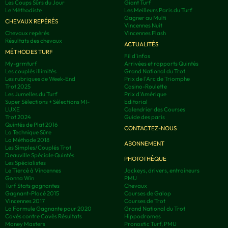
Les Coups Sûrs du Jour
Giant Turf
Le Méthodiste
Les Meilleurs Paris du Turf
Gagner au Multi
CHEVAUX REPÉRÉS
Vincennes Nuit
Chevaux repérés
Vincennes Flash
Résultats des chevaux
ACTUALITÉS
MÉTHODES TURF
Fil d'infos
My-grmturf
Arrivées et rapports Quintés
Les couplés illimités
Grand National du Trot
Les rubriques de Week-End
Prix de l'Arc de Triomphe
Trot 2025
Casino-Roulette
Les Jumelles du Turf
Prix d'Amérique
Super Sélections + Sélections MI-
Editorial
LUXE
Calendrier des Courses
Trot 2024
Guide des paris
Quintés de Plat 2016
CONTACTEZ-NOUS
La Technique Sûre
La Méthode 2018
ABONNEMENT
Les Simples/Couplés Trot
Deauville Spéciale Quintés
PHOTOTHÈQUE
Les Spécialistes
Le Tiercé à Vincennes
Jockeys, drivers, entraineurs
Gonna Win
PMU
Turf Stats gagnantes
Chevaux
Gagnant-Placé 2015
Courses de Galop
Vincennes 2017
Courses de Trot
La Formule Gagnante pour 2020
Grand National du Trot
Covès contre Covès Résultats
Hippodromes
Money Masters
Pronostic Turf, PMU