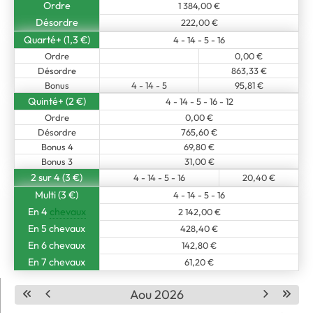
Ordre
1 384,00 €
Désordre
222,00 €
Quarté+ (1,3 €)
4 - 14 - 5 - 16
Ordre
0,00 €
Désordre
863,33 €
Bonus
4 - 14 - 5
95,81 €
Quinté+ (2 €)
4 - 14 - 5 - 16 - 12
Ordre
0,00 €
Désordre
765,60 €
Bonus 4
69,80 €
Bonus 3
31,00 €
2 sur 4 (3 €)
4 - 14 - 5 - 16
20,40 €
Multi (3 €)
4 - 14 - 5 - 16
En 4
chevaux
2 142,00 €
En 5 chevaux
428,40 €
En 6 chevaux
142,80 €
En 7 chevaux
61,20 €
Aou 2026