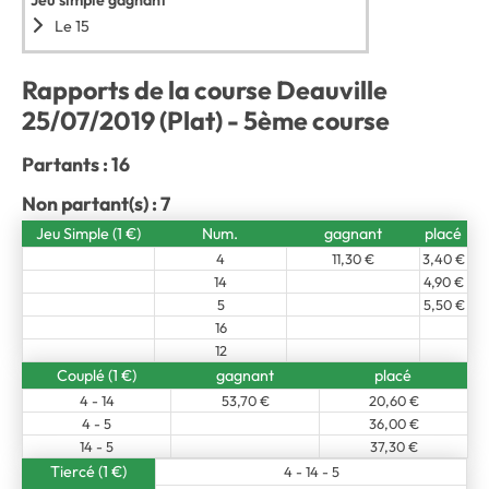
Jeu simple gagnant
Le 15
Rapports de la course Deauville
25/07/2019 (Plat) - 5ème course
Partants : 16
Non partant(s) : 7
Jeu Simple (1 €)
Num.
gagnant
placé
4
11,30 €
3,40 €
14
4,90 €
5
5,50 €
16
12
Couplé (1 €)
gagnant
placé
4 - 14
53,70 €
20,60 €
4 - 5
36,00 €
14 - 5
37,30 €
Tiercé (1 €)
4 - 14 - 5