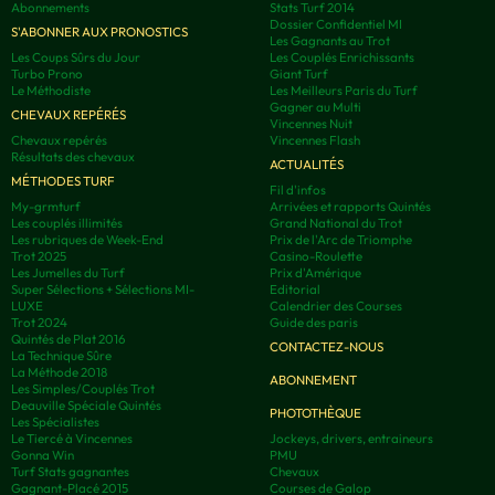
Abonnements
Stats Turf 2014
Dossier Confidentiel MI
S'ABONNER AUX PRONOSTICS
Les Gagnants au Trot
Les Coups Sûrs du Jour
Les Couplés Enrichissants
Turbo Prono
Giant Turf
Le Méthodiste
Les Meilleurs Paris du Turf
Gagner au Multi
CHEVAUX REPÉRÉS
Vincennes Nuit
Chevaux repérés
Vincennes Flash
Résultats des chevaux
ACTUALITÉS
MÉTHODES TURF
Fil d'infos
My-grmturf
Arrivées et rapports Quintés
Les couplés illimités
Grand National du Trot
Les rubriques de Week-End
Prix de l'Arc de Triomphe
Trot 2025
Casino-Roulette
Les Jumelles du Turf
Prix d'Amérique
Super Sélections + Sélections MI-
Editorial
LUXE
Calendrier des Courses
Trot 2024
Guide des paris
Quintés de Plat 2016
CONTACTEZ-NOUS
La Technique Sûre
La Méthode 2018
ABONNEMENT
Les Simples/Couplés Trot
Deauville Spéciale Quintés
PHOTOTHÈQUE
Les Spécialistes
Le Tiercé à Vincennes
Jockeys, drivers, entraineurs
Gonna Win
PMU
Turf Stats gagnantes
Chevaux
Gagnant-Placé 2015
Courses de Galop