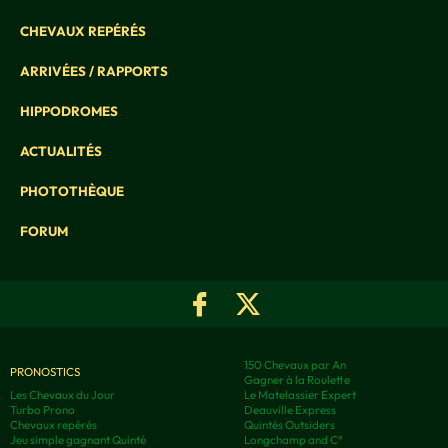
CHEVAUX REPÉRÉS
ARRIVÉES / RAPPORTS
HIPPODROMES
ACTUALITÉS
PHOTOTHÈQUE
FORUM
150 Chevaux par An
PRONOSTICS
Gagner à la Roulette
Les Chevaux du Jour
Le Matelassier Expert
Turbo Prono
Deauville Express
Chevaux repérés
Quintés Outsiders
Jeu simple gagnant Quinté
Longchamp and C°