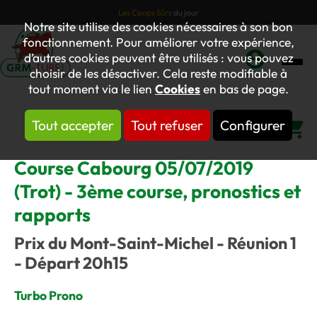
Les Coups Sûrs
du jour
Notre site utilise des cookies nécessaires à son bon
fonctionnement. Pour améliorer votre expérience,
d’autres cookies peuvent être utilisés : vous pouvez
choisir de les désactiver. Cela reste modifiable à
Mon
tout moment via le lien
Cookies
en bas de page.
compte
Tout accepter
Tout refuser
Configurer
Panier
Course Cabourg 05/07/2019
(Trot) - 3ème course, pronostics et
rapports
Prix du Mont-Saint-Michel - Réunion 1
- Départ 20h15
Turbo Prono