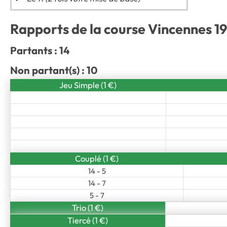
Rapports de la course Vincennes 19/
Partants : 14
Non partant(s) : 10
Jeu Simple (1 €)
Couplé (1 €)
14 - 5
14 - 7
5 - 7
Trio (1 €)
Tiercé (1 €)