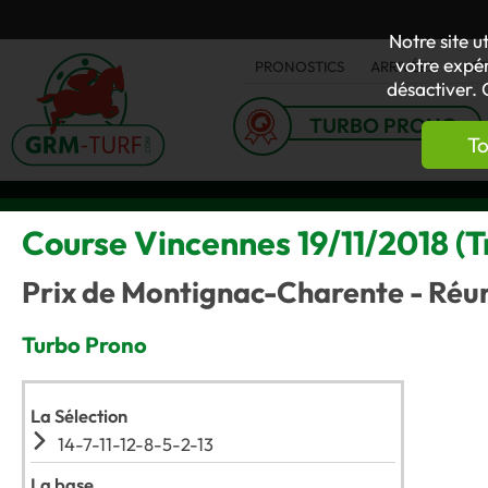
Notre site u
votre expér
PRONOSTICS
ARRIVÉES
AC
désactiver. 
TURBO PRONO
To
Course Vincennes 19/11/2018 (Tr
Prix de Montignac-Charente - Réun
Turbo Prono
La Sélection
14-7-11-12-8-5-2-13
La base