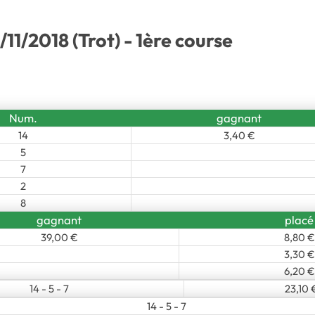
11/2018 (Trot) - 1ère course
Num.
gagnant
14
3,40 €
5
7
2
8
gagnant
placé
39,00 €
8,80 €
3,30 €
6,20 €
14 - 5 - 7
23,10 
14 - 5 - 7