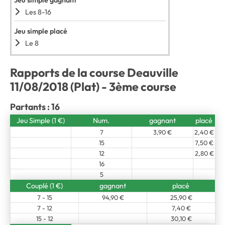
Jeu simple gagnant
Les 8-16
Jeu simple placé
Le 8
Rapports de la course Deauville
11/08/2018 (Plat) - 3ème course
Partants : 16
Jeu Simple (1 €)
Num.
gagnant
placé
7
3,90 €
2,40 €
15
7,50 €
12
2,80 €
16
5
Couplé (1 €)
gagnant
placé
7 - 15
94,90 €
25,90 €
7 - 12
7,40 €
15 - 12
30,10 €