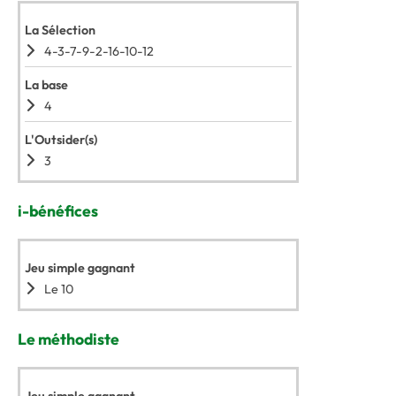
La Sélection
4-3-7-9-2-16-10-12
La base
4
L'Outsider(s)
3
i-bénéfices
Jeu simple gagnant
Le 10
Le méthodiste