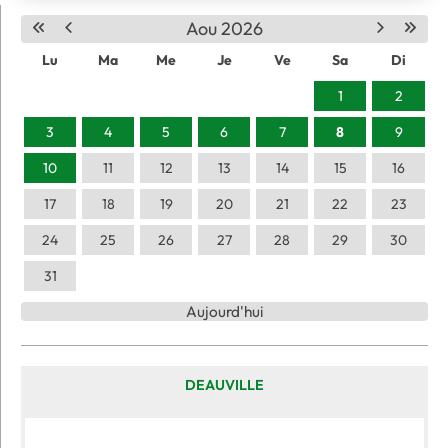
Aou 2026
Lu
Ma
Me
Je
Ve
Sa
Di
1
2
3
4
5
6
7
8
9
10
11
12
13
14
15
16
17
18
19
20
21
22
23
24
25
26
27
28
29
30
31
Aujourd'hui
DEAUVILLE