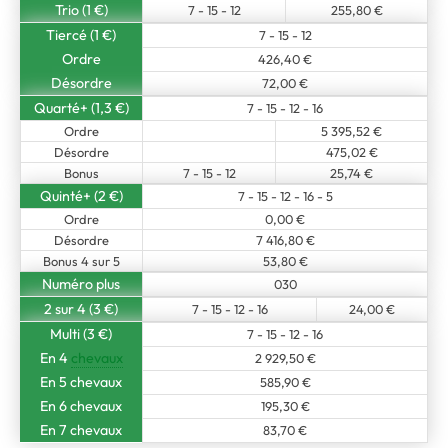
Trio (1 €)
7 - 15 - 12
255,80 €
Tiercé (1 €)
7 - 15 - 12
Ordre
426,40 €
Désordre
72,00 €
Quarté+ (1,3 €)
7 - 15 - 12 - 16
Ordre
5 395,52 €
Désordre
475,02 €
Bonus
7 - 15 - 12
25,74 €
Quinté+ (2 €)
7 - 15 - 12 - 16 - 5
Ordre
0,00 €
Désordre
7 416,80 €
Bonus 4 sur 5
53,80 €
Numéro plus
030
2 sur 4 (3 €)
7 - 15 - 12 - 16
24,00 €
Multi (3 €)
7 - 15 - 12 - 16
En 4
chevaux
2 929,50 €
En 5 chevaux
585,90 €
En 6 chevaux
195,30 €
En 7 chevaux
83,70 €