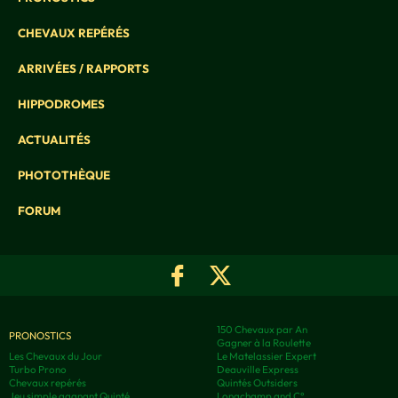
CHEVAUX REPÉRÉS
ARRIVÉES / RAPPORTS
HIPPODROMES
ACTUALITÉS
PHOTOTHÈQUE
FORUM
150 Chevaux par An
PRONOSTICS
Gagner à la Roulette
Les Chevaux du Jour
Le Matelassier Expert
Turbo Prono
Deauville Express
Chevaux repérés
Quintés Outsiders
Jeu simple gagnant Quinté
Longchamp and C°