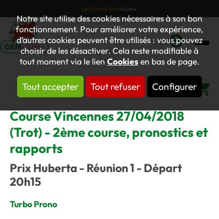
Les Coups Sûrs
du jour
Notre site utilise des cookies nécessaires à son bon
fonctionnement. Pour améliorer votre expérience,
d’autres cookies peuvent être utilisés : vous pouvez
choisir de les désactiver. Cela reste modifiable à
Mon
tout moment via le lien
Cookies
en bas de page.
compte
Tout accepter
Tout refuser
Configurer
Panier
Course Vincennes 27/04/2018
(Trot) - 2ème course, pronostics et
rapports
Prix Huberta - Réunion 1 - Départ
20h15
Turbo Prono