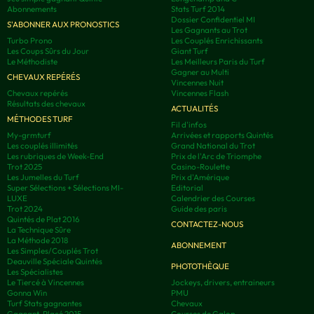
Abonnements
Stats Turf 2014
Dossier Confidentiel MI
S'ABONNER AUX PRONOSTICS
Les Gagnants au Trot
Turbo Prono
Les Couplés Enrichissants
Les Coups Sûrs du Jour
Giant Turf
Le Méthodiste
Les Meilleurs Paris du Turf
Gagner au Multi
CHEVAUX REPÉRÉS
Vincennes Nuit
Chevaux repérés
Vincennes Flash
Résultats des chevaux
ACTUALITÉS
MÉTHODES TURF
Fil d'infos
My-grmturf
Arrivées et rapports Quintés
Les couplés illimités
Grand National du Trot
Les rubriques de Week-End
Prix de l'Arc de Triomphe
Trot 2025
Casino-Roulette
Les Jumelles du Turf
Prix d'Amérique
Super Sélections + Sélections MI-
Editorial
LUXE
Calendrier des Courses
Trot 2024
Guide des paris
Quintés de Plat 2016
CONTACTEZ-NOUS
La Technique Sûre
La Méthode 2018
ABONNEMENT
Les Simples/Couplés Trot
Deauville Spéciale Quintés
PHOTOTHÈQUE
Les Spécialistes
Le Tiercé à Vincennes
Jockeys, drivers, entraineurs
Gonna Win
PMU
Turf Stats gagnantes
Chevaux
Gagnant-Placé 2015
Courses de Galop