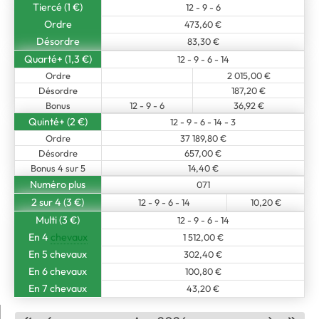
Tiercé (1 €)
12 - 9 - 6
Ordre
473,60 €
Désordre
83,30 €
Quarté+ (1,3 €)
12 - 9 - 6 - 14
Ordre
2 015,00 €
Désordre
187,20 €
Bonus
12 - 9 - 6
36,92 €
Quinté+ (2 €)
12 - 9 - 6 - 14 - 3
Ordre
37 189,80 €
Désordre
657,00 €
Bonus 4 sur 5
14,40 €
Numéro plus
071
2 sur 4 (3 €)
12 - 9 - 6 - 14
10,20 €
Multi (3 €)
12 - 9 - 6 - 14
En 4
chevaux
1 512,00 €
En 5 chevaux
302,40 €
En 6 chevaux
100,80 €
En 7 chevaux
43,20 €