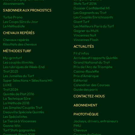
Abonnements
Stats Turf 2014
Dossier Confidentiel MI
S'ABONNER AUX PRONOSTICS
Les Gagnants au Trot
Turbo Prono
Les Couplés Enrichissants
Les Coups Sûrs du Jour
Giant Turf
Le Méthodiste
Les Meilleurs Paris du Turf
Gagner au Multi
CHEVAUX REPÉRÉS
Vincennes Nuit
Chevaux repérés
Vincennes Flash
Résultats des chevaux
ACTUALITÉS
MÉTHODES TURF
Fil d'infos
My-grmturf
Arrivées et rapports Quintés
Les couplés illimités
Grand National du Trot
Les rubriques de Week-End
Prix de l'Arc de Triomphe
Trot 2025
Casino-Roulette
Les Jumelles du Turf
Prix d'Amérique
Super Sélections + Sélections MI-
Editorial
LUXE
Calendrier des Courses
Trot 2024
Guide des paris
Quintés de Plat 2016
CONTACTEZ-NOUS
La Technique Sûre
La Méthode 2018
ABONNEMENT
Les Simples/Couplés Trot
Deauville Spéciale Quintés
PHOTOTHÈQUE
Les Spécialistes
Le Tiercé à Vincennes
Jockeys, drivers, entraineurs
Gonna Win
PMU
Turf Stats gagnantes
Chevaux
Gagnant-Placé 2015
Courses de Galop