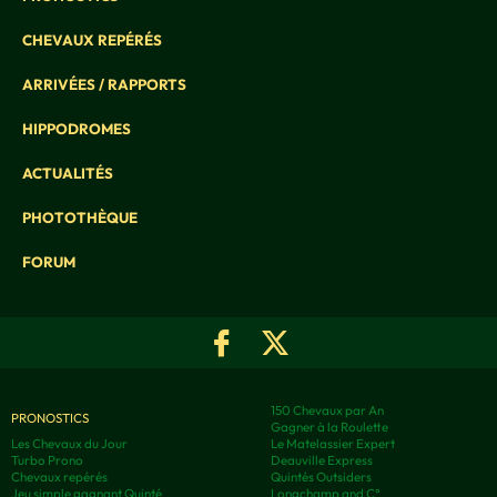
CHEVAUX REPÉRÉS
ARRIVÉES / RAPPORTS
HIPPODROMES
ACTUALITÉS
PHOTOTHÈQUE
FORUM
150 Chevaux par An
PRONOSTICS
Gagner à la Roulette
Les Chevaux du Jour
Le Matelassier Expert
Turbo Prono
Deauville Express
Chevaux repérés
Quintés Outsiders
Jeu simple gagnant Quinté
Longchamp and C°