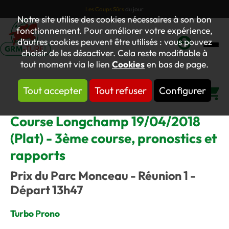
Les Coups Sûrs
du jour
Notre site utilise des cookies nécessaires à son bon
fonctionnement. Pour améliorer votre expérience,
d’autres cookies peuvent être utilisés : vous pouvez
choisir de les désactiver. Cela reste modifiable à
Mon
tout moment via le lien
Cookies
en bas de page.
compte
Tout accepter
Tout refuser
Configurer
Panier
Course Longchamp 19/04/2018
(Plat) - 3ème course, pronostics et
rapports
Prix du Parc Monceau - Réunion 1 -
Départ 13h47
Turbo Prono