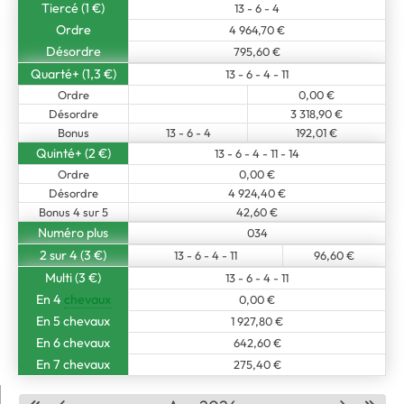
Tiercé (1 €)
13 - 6 - 4
Ordre
4 964,70 €
Désordre
795,60 €
Quarté+ (1,3 €)
13 - 6 - 4 - 11
Ordre
0,00 €
Désordre
3 318,90 €
Bonus
13 - 6 - 4
192,01 €
Quinté+ (2 €)
13 - 6 - 4 - 11 - 14
Ordre
0,00 €
Désordre
4 924,40 €
Bonus 4 sur 5
42,60 €
Numéro plus
034
2 sur 4 (3 €)
13 - 6 - 4 - 11
96,60 €
Multi (3 €)
13 - 6 - 4 - 11
En 4
chevaux
0,00 €
En 5 chevaux
1 927,80 €
En 6 chevaux
642,60 €
En 7 chevaux
275,40 €