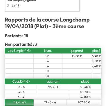
Jeu simple gagnant
Le 18
Rapports de la course Longchamp
19/04/2018 (Plat) - 3ème course
Partants : 18
Non partant(s) : 3
Jeu Simple (1 €)
Num.
gagnant
placé
13
15,60 €
5,90 €
6
8,50 €
4
7,40 €
11
14
Couplé (1 €)
gagnant
placé
13 - 6
196,40 €
58,40 €
13 - 4
45,70 €
6 - 4
37,80 €
Trio (1 €)
13 - 6 - 4
907,40 €