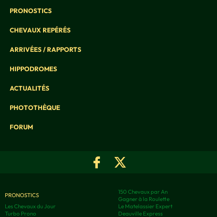
PRONOSTICS
CHEVAUX REPÉRÉS
ARRIVÉES / RAPPORTS
HIPPODROMES
ACTUALITÉS
PHOTOTHÈQUE
FORUM
150 Chevaux par An
PRONOSTICS
Gagner à la Roulette
Les Chevaux du Jour
Le Matelassier Expert
Turbo Prono
Deauville Express