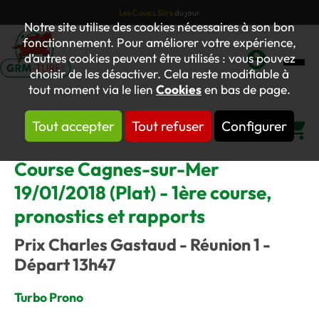
Les Coups Sûrs
du jour
Notre site utilise des cookies nécessaires à son bon
fonctionnement. Pour améliorer votre expérience,
d’autres cookies peuvent être utilisés : vous pouvez
choisir de les désactiver. Cela reste modifiable à
Mon
tout moment via le lien
Cookies
en bas de page.
compte
Tout accepter
Tout refuser
Configurer
Panier
Course Cagnes-sur-Mer
19/01/2018 (Plat) - 1ère course,
pronostics et rapports
Prix Charles Gastaud - Réunion 1 -
Départ 13h47
Turbo Prono