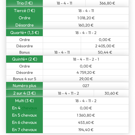
Trio (1 €)
18 - 4 - 11
366,80 €
Tiercé (1 €)
18 - 4 - 11
Ordre
1 018,20 €
Désordre
160,20 €
Quarté+ (1,3 €)
18 - 4 - 11 - 2
Ordre
0,00 €
Désordre
2 405,00 €
Bonus
18 - 4 - 11
50,44 €
Quinté+ (2 €)
18 - 4 - 11 - 2 - 1
Ordre
0,00 €
Désordre
4 759,20 €
Bonus 4 sur 5
29,00 €
Numéro plus
027
2 sur 4 (3 €)
18 - 4 - 11 - 2
30,60 €
Multi (3 €)
18 - 4 - 11 - 2
En 4
chevaux
0,00 €
En 5 chevaux
1 360,80 €
En 6 chevaux
453,60 €
En 7 chevaux
194,40 €