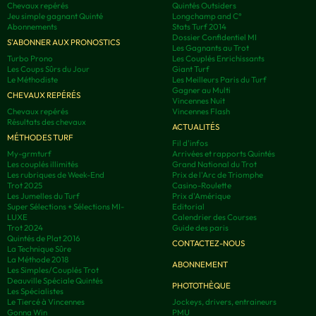
Chevaux repérés
Quintés Outsiders
Jeu simple gagnant Quinté
Longchamp and C°
Abonnements
Stats Turf 2014
Dossier Confidentiel MI
S'ABONNER AUX PRONOSTICS
Les Gagnants au Trot
Turbo Prono
Les Couplés Enrichissants
Les Coups Sûrs du Jour
Giant Turf
Le Méthodiste
Les Meilleurs Paris du Turf
Gagner au Multi
CHEVAUX REPÉRÉS
Vincennes Nuit
Chevaux repérés
Vincennes Flash
Résultats des chevaux
ACTUALITÉS
MÉTHODES TURF
Fil d'infos
My-grmturf
Arrivées et rapports Quintés
Les couplés illimités
Grand National du Trot
Les rubriques de Week-End
Prix de l'Arc de Triomphe
Trot 2025
Casino-Roulette
Les Jumelles du Turf
Prix d'Amérique
Super Sélections + Sélections MI-
Editorial
LUXE
Calendrier des Courses
Trot 2024
Guide des paris
Quintés de Plat 2016
CONTACTEZ-NOUS
La Technique Sûre
La Méthode 2018
ABONNEMENT
Les Simples/Couplés Trot
Deauville Spéciale Quintés
PHOTOTHÈQUE
Les Spécialistes
Le Tiercé à Vincennes
Jockeys, drivers, entraineurs
Gonna Win
PMU