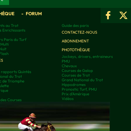
HÈQUE
FORUM
ts au Trot
Guide des paris
s Enrichissants
CONTACTEZ-NOUS
rs Paris du Turf
ABONNEMENT
Multi
Nuit
PHOTOTHÈQUE
Flash
Jockeys, drivers, entraineurs
ÉS
PMU
Chevaux
Courses de Galop
t rapports Quintés
Courses de Trot
onal du Trot
Grand National du Trot
rc de Triomphe
Hippodromes
lette
Pronostic Turf, PMU
rique
Prix d’Amérique
Vidéos
 des Courses