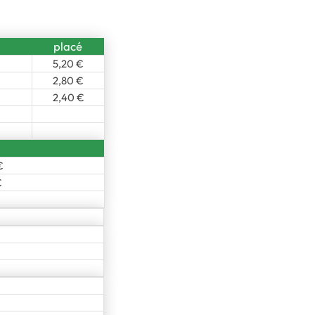
placé
5,20 €
2,80 €
2,40 €
€
€