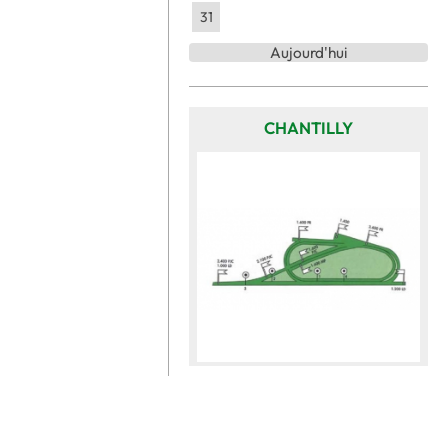
31
Aujourd'hui
CHANTILLY