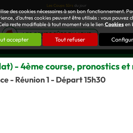
Les Coups Sûrs
du jour
tilise des cookies nécessaires à son bon fonctionnement. P
ience, d’autres cookies peuvent être utilisés : vous pouvez ch
TUS
FORUM
OUVRAGES
GNT
Cela reste modifiable à tout moment via le lien
Cookies
en 
LES COUPS SÛRS DU JOUR
ut accepter
Tout refuser
Configu
at) - 4ème course, pronostics et
e - Réunion 1 - Départ 15h30