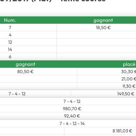
Num.
gagnant
7
18,50 €
4
12
14
6
gagnant
placé
80,50 €
30,30 
21,00 
9,30 €
7 - 4 - 12
149,50 €
7 - 4 - 12
980,70 €
92,40 €
7 - 4 - 12 - 14
8 181,03 €