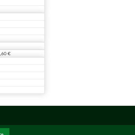
5,60 €