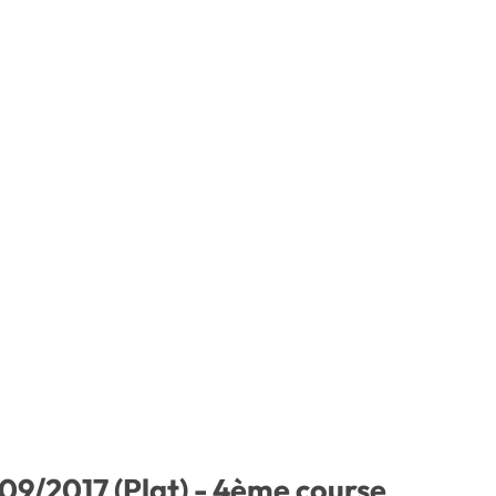
/09/2017 (Plat) - 4ème course