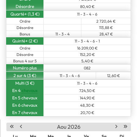
Désordre
80,40 €
Quarté+ (1,3 €)
11 - 3 - 4 - 6
Ordre
2 720,64 €
Désordre
113,88 €
Bonus
11 - 3 - 4
28,47 €
Quinté+ (2 €)
11 - 3 - 4 - 6 - 1
Ordre
16 209,00 €
Désordre
152,20 €
Bonus 4 sur 5
5,40 €
Numéro plus
082
2 sur 4 (3 €)
11 - 3 - 4 - 6
12,60 €
Multi (3 €)
11 - 3 - 4 - 6
En 4
chevaux
724,50 €
En 5 chevaux
144,90 €
En 6 chevaux
48,30 €
En 7 chevaux
20,70 €
Aou 2026
Lu
Ma
Me
Je
Ve
Sa
Di