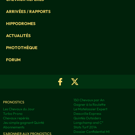
ARRIVÉES / RAPPORTS
HIPPODROMES
ACTUALITÉS
PHOTOTHÈQUE
FORUM
150 Chevaux par An
PRONOSTICS
Gagner à la Roulette
Les Chevaux du Jour
Le Matelassier Expert
Turbo Prono
Deauville Express
Chevaux repérés
Quintés Outsiders
Jeu simple gagnant Quinté
Longchamp and C°
Abonnements
Stats Turf 2014
Dossier Confidentiel MI
S'ABONNER AUX PRONOSTICS