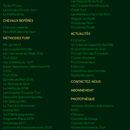
Les Gagnants au Trot
Turbo Prono
Les Couplés Enrichissants
Les Coups Sûrs du Jour
Giant Turf
Le Méthodiste
Les Meilleurs Paris du Turf
Gagner au Multi
CHEVAUX REPÉRÉS
Vincennes Nuit
Chevaux repérés
Vincennes Flash
Résultats des chevaux
ACTUALITÉS
MÉTHODES TURF
Fil d'infos
My-grmturf
Arrivées et rapports Quintés
Les couplés illimités
Grand National du Trot
Les rubriques de Week-End
Prix de l'Arc de Triomphe
Trot 2025
Casino-Roulette
Les Jumelles du Turf
Prix d'Amérique
Super Sélections + Sélections MI-
Editorial
LUXE
Calendrier des Courses
Trot 2024
Guide des paris
Quintés de Plat 2016
CONTACTEZ-NOUS
La Technique Sûre
La Méthode 2018
ABONNEMENT
Les Simples/Couplés Trot
Deauville Spéciale Quintés
PHOTOTHÈQUE
Les Spécialistes
Le Tiercé à Vincennes
Jockeys, drivers, entraineurs
Gonna Win
PMU
Turf Stats gagnantes
Chevaux
Gagnant-Placé 2015
Courses de Galop
Vincennes 2017
Courses de Trot
La Formule Gagnante pour 2020
Grand National du Trot