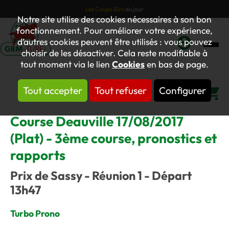
Les Coups Sûrs
du jour
Notre site utilise des cookies nécessaires à son bon
fonctionnement. Pour améliorer votre expérience,
d’autres cookies peuvent être utilisés : vous pouvez
choisir de les désactiver. Cela reste modifiable à
Mon
tout moment via le lien
Cookies
en bas de page.
compte
Tout accepter
Tout refuser
Configurer
Panier
Course Deauville 17/08/2017
(Plat) - 3ème course, pronostics et
rapports
Prix de Sassy - Réunion 1 - Départ
13h47
Turbo Prono