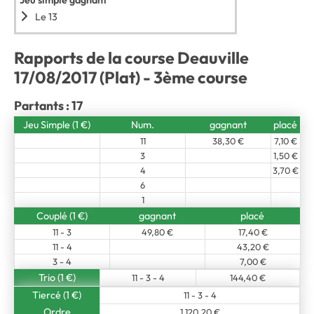
Jeu simple gagnant
Le 13
Rapports de la course Deauville
17/08/2017 (Plat) - 3ème course
Partants : 17
Jeu Simple (1 €)
Num.
gagnant
placé
11
38,30 €
7,10 €
3
1,50 €
4
3,70 €
6
1
Couplé (1 €)
gagnant
placé
11 - 3
49,80 €
17,40 €
11 - 4
43,20 €
3 - 4
7,00 €
Trio (1 €)
11 - 3 - 4
144,40 €
Tiercé (1 €)
11 - 3 - 4
Ordre
1 120,20 €