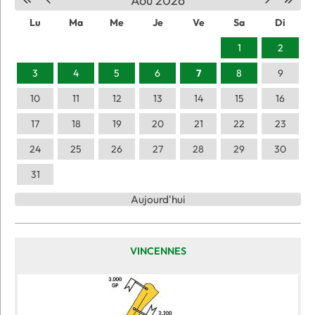
Aou 2026
Lu
Ma
Me
Je
Ve
Sa
Di
1
2
3
4
5
6
7
8
9
10
11
12
13
14
15
16
17
18
19
20
21
22
23
24
25
26
27
28
29
30
31
Aujourd'hui
VINCENNES