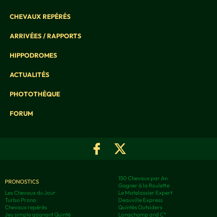
CHEVAUX REPÉRÉS
ARRIVÉES / RAPPORTS
HIPPODROMES
ACTUALITÉS
PHOTOTHÈQUE
FORUM
150 Chevaux par An
PRONOSTICS
Gagner à la Roulette
Les Chevaux du Jour
Le Matelassier Expert
Turbo Prono
Deauville Express
Chevaux repérés
Quintés Outsiders
Jeu simple gagnant Quinté
Longchamp and C°