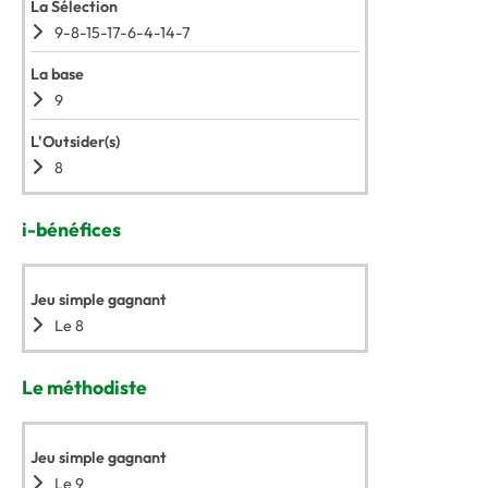
La Sélection
9-8-15-17-6-4-14-7
La base
9
L'Outsider(s)
8
i-bénéfices
Jeu simple gagnant
Le 8
Le méthodiste
Jeu simple gagnant
Le 9