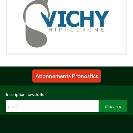
Abonnements Pronostics
Inscription newsletter