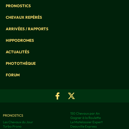
PRONOSTICS
CHEVAUX REPÉRÉS
ARRIVÉES / RAPPORTS
HIPPODROMES
ACTUALITÉS
PHOTOTHÈQUE
FORUM
150 Chevaux par An
PRONOSTICS
Gagner à la Roulette
Les Chevaux du Jour
Le Matelassier Expert
Turbo Prono
Deauville Express