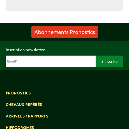
Abonnements Pronostics
Inscription newsletter
PRONOSTICS
CHEVAUX REPÉRÉS
ARRIVÉES / RAPPORTS
HIPPODROMES