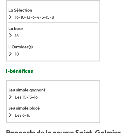
La Sélection
16-10-13-6-4-5-15-8
La base
16
L'Outsider(s)
10
i-bénéfices
Jeu simple gagnant
Les 10-13-16
Jeu simple placé
Les 6-16
Rapports de la course Saint-Galmier