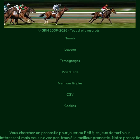
© GRM 2009-2026 - Tous droits réservés
Taonix
Lexique
Témoignages
Plan du site
Mentions légales
CGV
Cookies
Vous cherchez un pronostic pour jouer au PMU; les jeux de turf vous
intéressent mais vous n'avez pas trouvé le meilleur pronostic. Notre pronostic