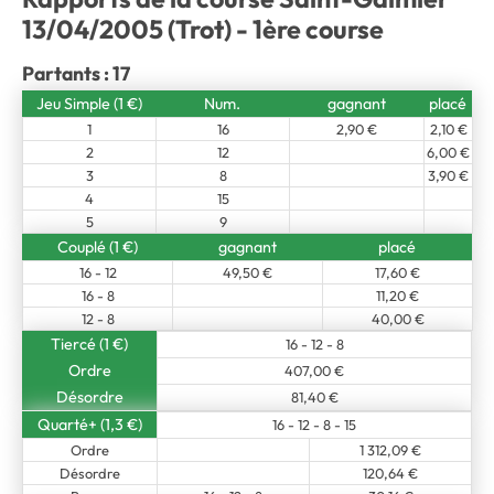
13/04/2005 (Trot) - 1ère course
Partants : 17
Jeu Simple (1 €)
Num.
gagnant
placé
1
16
2,90 €
2,10 €
2
12
6,00 €
3
8
3,90 €
4
15
5
9
Couplé (1 €)
gagnant
placé
16 - 12
49,50 €
17,60 €
16 - 8
11,20 €
12 - 8
40,00 €
Tiercé (1 €)
16 - 12 - 8
Ordre
407,00 €
Désordre
81,40 €
Quarté+ (1,3 €)
16 - 12 - 8 - 15
Ordre
1 312,09 €
Désordre
120,64 €