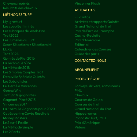
Chevaux repérés
Vincennes Flash
Résultats des chevaux
ACTUALITÉS
MÉTHODES TURF
Fil d'infos
My-grmturf
Arrivées et rapports Quintés
Les couplés illimités
Grand National du Trot
Les rubriques de Week-End
Prix de l'Arc de Triomphe
Trot 2025
Casino-Roulette
Les Jumelles du Turf
Prix d'Amérique
Super Sélections + Sélections MI-
Editorial
LUXE
Calendrier des Courses
Trot 2024
Guide des paris
Quintés de Plat 2016
CONTACTEZ-NOUS
La Technique Sûre
La Méthode 2018
ABONNEMENT
Les Simples/Couplés Trot
Deauville Spéciale Quintés
PHOTOTHÈQUE
Les Spécialistes
Le Tiercé à Vincennes
Jockeys, drivers, entraineurs
Gonna Win
PMU
Turf Stats gagnantes
Chevaux
Gagnant-Placé 2015
Courses de Galop
Vincennes 2017
Courses de Trot
La Formule Gagnante pour 2020
Grand National du Trot
Covès contre Covès Résultats
Hippodromes
Money Masters
Pronostic Turf, PMU
Le 2 sur 4 Facile
Prix d’Amérique
La Méthode Simple
Vidéos
Les 2 Perfs