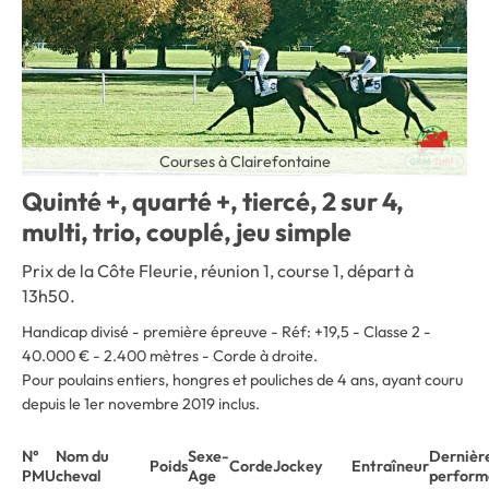
Courses à Clairefontaine
Quinté +, quarté +, tiercé, 2 sur 4,
multi, trio, couplé, jeu simple
Prix de la Côte Fleurie, réunion 1, course 1, départ à
13h50.
Handicap divisé - première épreuve - Réf: +19,5 - Classe 2 -
40.000 € - 2.400 mètres - Corde à droite
.
Pour poulains entiers, hongres et pouliches de 4 ans, ayant couru
depuis le 1er novembre 2019 inclus.
N°
Nom du
Sexe-
Dernièr
Poids
Corde
Jockey
Entraîneur
PMU
cheval
Age
perform