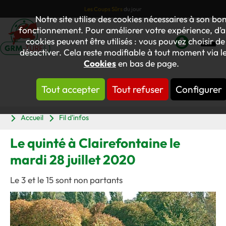
Les Coups Sûrs
du jour
Notre site utilise des cookies nécessaires à son bo
fonctionnement. Pour améliorer votre expérience, d’a
cookies peuvent être utilisés : vous pouvez choisir de
désactiver. Cela reste modifiable à tout moment via le
Mon
Cookies
en bas de page.
compte
Tout accepter
Tout refuser
Configurer
Panier
Accueil
Fil d'infos
Le quinté à Clairefontaine le
mardi 28 juillet 2020
Le 3 et le 15 sont non partants