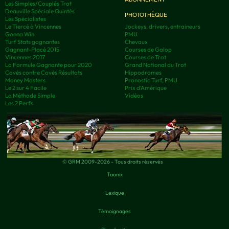
Les Simples/Couplés Trot
Deauville Spéciale Quintés
PHOTOTHÈQUE
Les Spécialistes
Le Tiercé à Vincennes
Jockeys, drivers, entraineurs
Gonna Win
PMU
Turf Stats gagnantes
Chevaux
Gagnant-Placé 2015
Courses de Galop
Vincennes 2017
Courses de Trot
La Formule Gagnante pour 2020
Grand National du Trot
Covès contre Covès Résultats
Hippodromes
Money Masters
Pronostic Turf, PMU
Le 2 sur 4 Facile
Prix d’Amérique
La Méthode Simple
Vidéos
Les 2 Perfs
© GRM 2009-2026 - Tous droits réservés
Taonix
Lexique
Témoignages