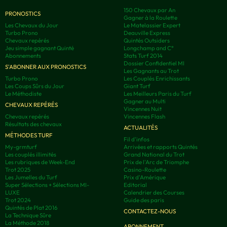
150 Chevaux par An
PRONOSTICS
Gagner à la Roulette
Les Chevaux du Jour
Le Matelassier Expert
Turbo Prono
Deauville Express
Chevaux repérés
Quintés Outsiders
Jeu simple gagnant Quinté
Longchamp and C°
Abonnements
Stats Turf 2014
Dossier Confidentiel MI
S'ABONNER AUX PRONOSTICS
Les Gagnants au Trot
Turbo Prono
Les Couplés Enrichissants
Les Coups Sûrs du Jour
Giant Turf
Le Méthodiste
Les Meilleurs Paris du Turf
Gagner au Multi
CHEVAUX REPÉRÉS
Vincennes Nuit
Chevaux repérés
Vincennes Flash
Résultats des chevaux
ACTUALITÉS
MÉTHODES TURF
Fil d'infos
My-grmturf
Arrivées et rapports Quintés
Les couplés illimités
Grand National du Trot
Les rubriques de Week-End
Prix de l'Arc de Triomphe
Trot 2025
Casino-Roulette
Les Jumelles du Turf
Prix d'Amérique
Super Sélections + Sélections MI-
Editorial
LUXE
Calendrier des Courses
Trot 2024
Guide des paris
Quintés de Plat 2016
CONTACTEZ-NOUS
La Technique Sûre
La Méthode 2018
ABONNEMENT