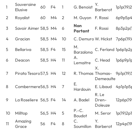
Souveraine
Y.
1
60
F4
1
G. Benoist
1p1p(19)
Elusive
Barberot
2
Royalist
60
M4
2
M. Guyon
F. Rossi
6p9p5p4
Non
3
Savoir Aimer
58,5
M4
6
F. Rossi
8p3p2p(
Partant
4
Gracian
58,5
M4
10
C. Demuro
W. Hickst
7p6p(19)
M.
5
Bellariva
58,5
F4
15
C. Ferland
1p6p1p2
Barzalona
A.
6
Deacon
58,5
H4
11
C. Head
1p6p9p1
Lemaitre
X.
7
Pirata Tesoro
57,5
H4
12
R. Thomas
Thomas-
9p1p(19)
Demeaulte
E.
8
Combermere
56,5
H4
7
E. Libaud
4p1p1p5p
Hardouin
R. Le
9
La Roseliere
56,5
F4
14
A. Badel
Dren-
12p6p(19
Doleuze
P.-C.
10
Milltop
56,5
H4
5
M. Seror
1p(19)2p
Boudot
Amazing
C.
Y.
11
56
F4
8
12p4p(1
Grace
Soumillon
Barberot