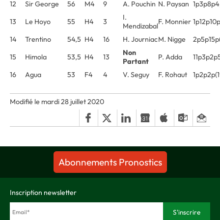
12
Sir George
56
M4
9
A. Pouchin
N. Paysan
1p3p8p4
I.
13
Le Hoyo
55
H4
3
F. Monnier
1p12p10p
Mendizabal
14
Trentino
54,5
H4
16
H. Journiac
M. Nigge
2p5p15p(
Non
15
Himola
53,5
H4
13
P. Adda
11p3p2p
Partant
16
Agua
53
F4
4
V. Seguy
F. Rohaut
1p2p2p(1
Modifié le mardi 28 juillet 2020
Abonnements Pronostics
Inscription newsletter