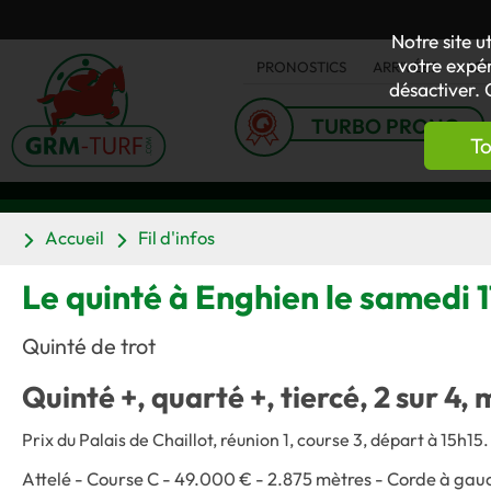
Notre site u
votre expér
PRONOSTICS
ARRIVÉES
AC
désactiver. 
TURBO PRONO
To
Accueil
Fil d'infos
Le quinté à Enghien le samedi 11
Quinté de trot
Quinté +, quarté +, tiercé, 2 sur 4, 
Prix du Palais de Chaillot, réunion 1, course 3, départ à 15h15.
Attelé - Course C - 49.000 € - 2.875 mètres - Corde à gau