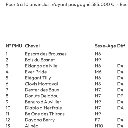
Pour 6 à 10 ans inclus, n'ayant pas gagné 385.000 €. - Rec
N° PMU
Cheval
Sexe-Age
Déf
1
Epsom des Brousses
H6
2
Bois du Bosnet
H9
3
Ekiango de Nile
H6
D4
4
Ever Pride
M6
D4
5
Elégant Tilly
H6
D4
6
Clovis Montaval
H8
D4
7
Dexter des Baux
H7
D4
8
Donuts Deladou
H7
DP
9
Benuro d'Auvillier
H9
D4
10
Diablo d'Herfraie
H7
DA
11
Be One des Thirons
H9
12
Dayana Berry
F7
D4
13
Alinéa
H10
D4