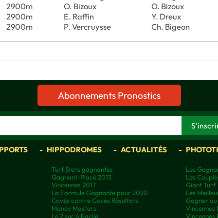
2900m
O. Bizoux
O. Bizoux
2900m
E. Raffin
Y. Dreux
2900m
P. Vercruysse
Ch. Bigeon
Abonnements Pronostics
APPORTS
HIPPODROMES
ACTUALITÉS
PHOTOT
Turf Stats gagnantes
Les Gagnan
Gagnant-Placé 2015
Les Couplé
Vincennes 2017
Giant Turf
La Formule Gagnante pour 2020
Les Meilleu
Covès contre Covès Résultats
Gagner au 
Money Masters
Vincennes 
Le 2 sur 4 Facile
Vincennes 