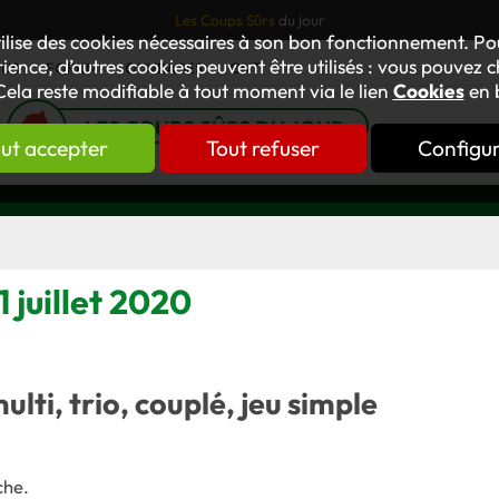
Les Coups Sûrs
du jour
tilise des cookies nécessaires à son bon fonctionnement. P
ience, d’autres cookies peuvent être utilisés : vous pouvez ch
TUS
FORUM
OUVRAGES
GNT
Cela reste modifiable à tout moment via le lien
Cookies
en 
LES COUPS SÛRS DU JOUR
ut accepter
Tout refuser
Configu
 juillet 2020
multi, trio, couplé, jeu simple
che
.