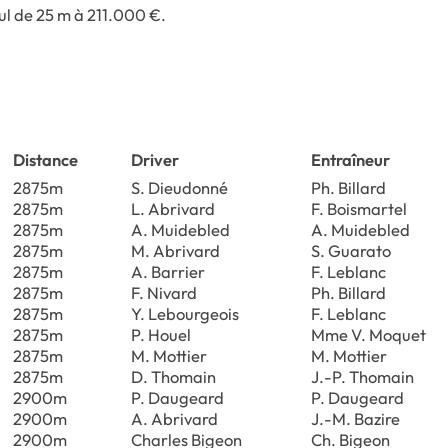
ul de 25 m à 211.000 €.
Distance
Driver
Entraîneur
2875m
S. Dieudonné
Ph. Billard
2875m
L. Abrivard
F. Boismartel
2875m
A. Muidebled
A. Muidebled
2875m
M. Abrivard
S. Guarato
2875m
A. Barrier
F. Leblanc
2875m
F. Nivard
Ph. Billard
2875m
Y. Lebourgeois
F. Leblanc
2875m
P. Houel
Mme V. Moquet
2875m
M. Mottier
M. Mottier
2875m
D. Thomain
J.-P. Thomain
2900m
P. Daugeard
P. Daugeard
2900m
A. Abrivard
J.-M. Bazire
2900m
Charles Bigeon
Ch. Bigeon