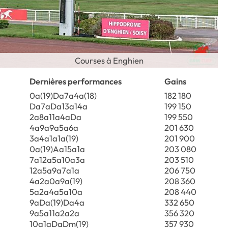
Courses à Enghien
Dernières performances
Gains
0a(19)Da7a4a(18)
182 180
Da7aDa13a14a
199 150
2a8a11a4aDa
199 550
4a9a9a5a6a
201 630
3a4a1a1a(19)
201 900
0a(19)Aa15a1a
203 080
7a12a5a10a3a
203 510
12a5a9a7a1a
206 750
4a2a0a9a(19)
208 360
5a2a4a5a10a
208 440
9aDa(19)Da4a
332 650
9a5a11a2a2a
356 320
10a1aDaDm(19)
357 930