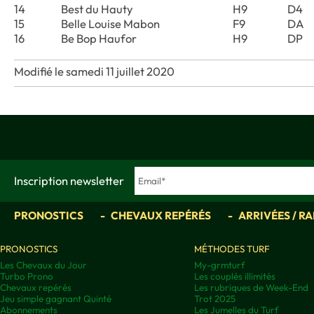
14
Best du Hauty
H9
D4
15
Belle Louise Mabon
F9
DA
16
Be Bop Haufor
H9
DP
Modifié le samedi 11 juillet 2020
Inscription newsletter
PRONOSTICS
CHEVAUX REPÉRÉS
ARRIVÉES / R
PRONOSTICS
MÉTHODES TURF
Les Chevaux du Jour
My-grmturf
Turbo Prono
Les couplés illimités
Chevaux repérés
Les rubriques de Week-End
Jeu simple gagnant Quinté
Trot 2025
Abonnements
Les Jumelles du Turf