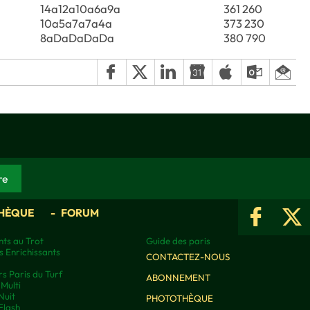
14a12a10a6a9a
361 260
10a5a7a7a4a
373 230
8aDaDaDaDa
380 790
HÈQUE
FORUM
ts au Trot
Guide des paris
s Enrichissants
CONTACTEZ-NOUS
rs Paris du Turf
ABONNEMENT
Multi
Nuit
PHOTOTHÈQUE
Flash