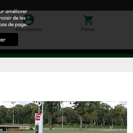
our améliorer
oisir de les
bas de page.
Panier
Mon compte
rer