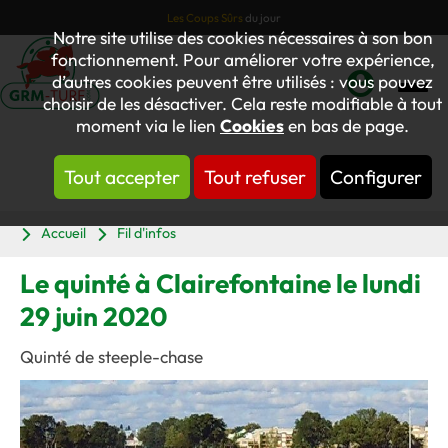
Les Coups Sûrs
du jour
Notre site utilise des cookies nécessaires à son bon
fonctionnement. Pour améliorer votre expérience,
d’autres cookies peuvent être utilisés : vous pouvez
choisir de les désactiver. Cela reste modifiable à tout
Mon
moment via le lien
Cookies
en bas de page.
compte
Tout accepter
Tout refuser
Configurer
Panier
Accueil
Fil d'infos
Le quinté à Clairefontaine le lundi
29 juin 2020
Quinté de steeple-chase