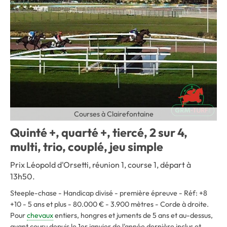
Courses à Clairefontaine
Quinté +, quarté +, tiercé, 2 sur 4,
multi, trio, couplé, jeu simple
Prix Léopold d'Orsetti, réunion 1, course 1, départ à
13h50.
Steeple-chase - Handicap divisé - première épreuve - Réf: +8
+10 - 5 ans et plus - 80.000 € - 3.900 mètres - Corde à droite
.
Pour
chevaux
entiers, hongres et juments de 5 ans et au-dessus,
ayant couru depuis le 1er janvier de l'année dernière inclus et