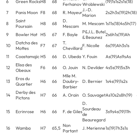
6
Green Rocks
H8
68
(19)1s1s2s1s(18)
Ferhanov
Wroblewski
J.-D.
7
Panis Moon
F8
68
R. Mayeur
2s2h3s(19)2h(18)
Marion
Saint
D.
8
H8
68
M. Mescam
1s11s(18)4s5h(17)
Poursain
Mescam
P&J.L. Butel
9
Bowler Hat
H5
67
F. Bayle
2s6h1s(19)Ah
& Beaunez
Datcha des
T.
10
F7
67
F. Nicolle
6s(19)Ah3s1s
Mottes
Chevillard
11
Coastamajic
H5
66
D. Ubeda
Y. Fouin
As(19)As9sAs
Elisa des
12
F6
66
O. Jouin
N. Devilder
4s5s(19)5s3h
Obeaux
Mlle M.
Eros du
13
H6
66
Daubry-
D. Bernier
1s4s(19)1s2s
Quartier
Barbier
Derby des
14
H7
66
A. Orain
O. Sauvaget
As10s2s8h(19)
Pictons
D.
Sourdeau
15
Ecrinrose
H6
66
F. de Giles
3s9s4s(19)11h
de
Beauregard
Non
16
Wamba
H7
65,5
J. Merienne
1s(19)7h3s1s
Partant