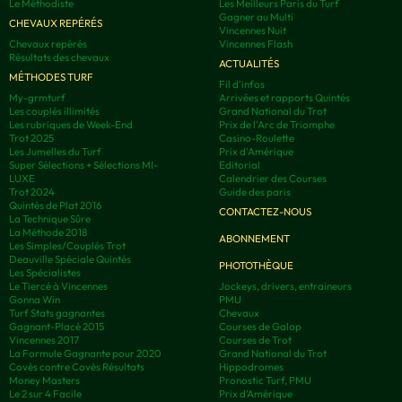
Le Méthodiste
Les Meilleurs Paris du Turf
Gagner au Multi
CHEVAUX REPÉRÉS
Vincennes Nuit
Chevaux repérés
Vincennes Flash
Résultats des chevaux
ACTUALITÉS
MÉTHODES TURF
Fil d'infos
My-grmturf
Arrivées et rapports Quintés
Les couplés illimités
Grand National du Trot
Les rubriques de Week-End
Prix de l'Arc de Triomphe
Trot 2025
Casino-Roulette
Les Jumelles du Turf
Prix d'Amérique
Super Sélections + Sélections MI-
Editorial
LUXE
Calendrier des Courses
Trot 2024
Guide des paris
Quintés de Plat 2016
CONTACTEZ-NOUS
La Technique Sûre
La Méthode 2018
ABONNEMENT
Les Simples/Couplés Trot
Deauville Spéciale Quintés
PHOTOTHÈQUE
Les Spécialistes
Le Tiercé à Vincennes
Jockeys, drivers, entraineurs
Gonna Win
PMU
Turf Stats gagnantes
Chevaux
Gagnant-Placé 2015
Courses de Galop
Vincennes 2017
Courses de Trot
La Formule Gagnante pour 2020
Grand National du Trot
Covès contre Covès Résultats
Hippodromes
Money Masters
Pronostic Turf, PMU
Le 2 sur 4 Facile
Prix d’Amérique