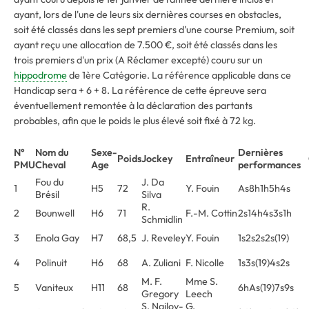
ayant, lors de l'une de leurs six dernières courses en obstacles,
soit été classés dans les sept premiers d'une course Premium, soit
ayant reçu une allocation de 7.500 €, soit été classés dans les
trois premiers d'un prix (A Réclamer excepté) couru sur un
hippodrome
de 1ère Catégorie. La référence applicable dans ce
Handicap sera + 6 + 8. La référence de cette épreuve sera
éventuellement remontée à la déclaration des partants
probables, afin que le poids le plus élevé soit fixé à 72 kg.
N°
Nom du
Sexe-
Dernières
Poids
Jockey
Entraîneur
PMU
Cheval
Age
performances
Fou du
J. Da
1
H5
72
Y. Fouin
As8h1h5h4s
Brésil
Silva
R.
2
Bounwell
H6
71
F.-M. Cottin
2s14h4s3s1h
Schmidlin
3
Enola Gay
H7
68,5
J. Reveley
Y. Fouin
1s2s2s2s(19)
4
Polinuit
H6
68
A. Zuliani
F. Nicolle
1s3s(19)4s2s
M. F.
Mme S.
5
Vaniteux
H11
68
6hAs(19)7s9s
Gregory
Leech
S. Nailov-
G.