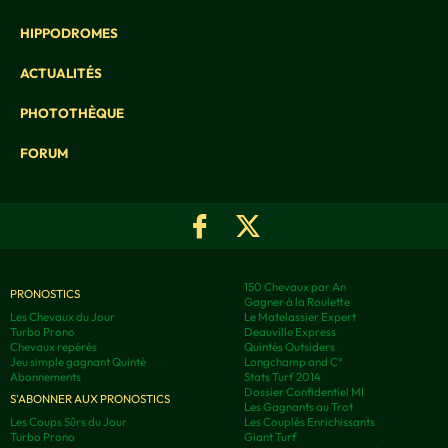
HIPPODROMES
ACTUALITÉS
PHOTOTHÈQUE
FORUM
150 Chevaux par An
PRONOSTICS
Gagner à la Roulette
Les Chevaux du Jour
Le Matelassier Expert
Turbo Prono
Deauville Express
Chevaux repérés
Quintés Outsiders
Jeu simple gagnant Quinté
Longchamp and C°
Abonnements
Stats Turf 2014
Dossier Confidentiel MI
S'ABONNER AUX PRONOSTICS
Les Gagnants au Trot
Les Coups Sûrs du Jour
Les Couplés Enrichissants
Turbo Prono
Giant Turf