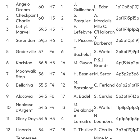
Angelo
J.
1
60
H7
1
L. Edon
1p10p8p(19)
Dream
Guillochon
Checkpoint
S.
A.
2
60
H5
2
2p(19)3p15
Charlie
Pasquier
Marcialis
Letty's
F.
Mlle C.
3
59,5
H5
7
6p(19)1p1p2
Marvel
Lefebvre
O'Halloran
Y.
4
Sarendam
59,5
H6
5
T. Piccone
3p5p10p(19
Barberot
T.
5
Goderville
57
F6
6
S. Wattel
2p5p(19)9p
Bachelot
P.& J.
6
Karlstad
56,5
H5
16
M. Guyon
4p(19)4p2p
Brandt
Moonwalk
7
56
H7
14
H. Besnier
M. Seror
4p3p2p3p6
Step
M.
8
Bellariva
55,5
F4
12
C. Ferland
6p1p2p1p(19
Barzalona
9
Alacovia
54,5
F6
17
A. Badel
S. Cérulis
5p3p(19)13
Noblesse
M.
10
54,5
F4
13
S. Wattel
11p8p2p1p2
d'Argent
Delalande
A.
N.
11
Glory Days
54,5
H5
4
4p1p6p1p3
Lemaitre
Leenders
12
Linardo
54
H7
18
T. Thulliez
S. Cérulis
3p7p(19)1p1
Tennessee
Mme M.-