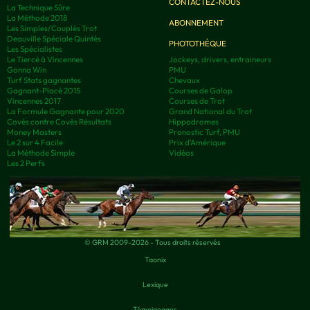
CONTACTEZ-NOUS
La Technique Sûre
La Méthode 2018
ABONNEMENT
Les Simples/Couplés Trot
Deauville Spéciale Quintés
PHOTOTHÈQUE
Les Spécialistes
Le Tiercé à Vincennes
Jockeys, drivers, entraineurs
Gonna Win
PMU
Turf Stats gagnantes
Chevaux
Gagnant-Placé 2015
Courses de Galop
Vincennes 2017
Courses de Trot
La Formule Gagnante pour 2020
Grand National du Trot
Covès contre Covès Résultats
Hippodromes
Money Masters
Pronostic Turf, PMU
Le 2 sur 4 Facile
Prix d’Amérique
La Méthode Simple
Vidéos
Les 2 Perfs
© GRM 2009-2026 - Tous droits réservés
Taonix
Lexique
Témoignages