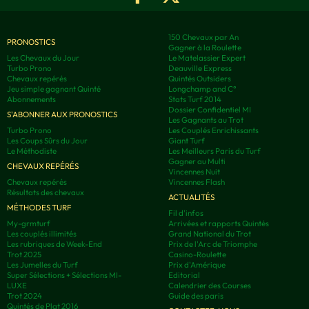
150 Chevaux par An
PRONOSTICS
Gagner à la Roulette
Les Chevaux du Jour
Le Matelassier Expert
Turbo Prono
Deauville Express
Chevaux repérés
Quintés Outsiders
Jeu simple gagnant Quinté
Longchamp and C°
Abonnements
Stats Turf 2014
Dossier Confidentiel MI
S'ABONNER AUX PRONOSTICS
Les Gagnants au Trot
Turbo Prono
Les Couplés Enrichissants
Les Coups Sûrs du Jour
Giant Turf
Le Méthodiste
Les Meilleurs Paris du Turf
Gagner au Multi
CHEVAUX REPÉRÉS
Vincennes Nuit
Chevaux repérés
Vincennes Flash
Résultats des chevaux
ACTUALITÉS
MÉTHODES TURF
Fil d'infos
My-grmturf
Arrivées et rapports Quintés
Les couplés illimités
Grand National du Trot
Les rubriques de Week-End
Prix de l'Arc de Triomphe
Trot 2025
Casino-Roulette
Les Jumelles du Turf
Prix d'Amérique
Super Sélections + Sélections MI-
Editorial
LUXE
Calendrier des Courses
Trot 2024
Guide des paris
Quintés de Plat 2016