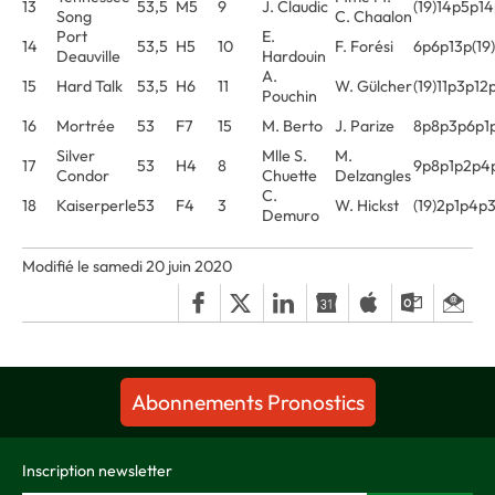
13
53,5
M5
9
J. Claudic
(19)14p5p1
Song
C. Chaalon
Port
E.
14
53,5
H5
10
F. Forési
6p6p13p(19
Deauville
Hardouin
A.
15
Hard Talk
53,5
H6
11
W. Gülcher
(19)11p3p12
Pouchin
16
Mortrée
53
F7
15
M. Berto
J. Parize
8p8p3p6p1
Silver
Mlle S.
M.
17
53
H4
8
9p8p1p2p4
Condor
Chuette
Delzangles
C.
18
Kaiserperle
53
F4
3
W. Hickst
(19)2p1p4p
Demuro
Modifié le samedi 20 juin 2020
Abonnements Pronostics
Inscription newsletter