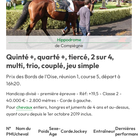
Hippodrome
de Compiègne
Quinté +, quarté +, tiercé, 2 sur 4,
multi, trio, couplé, jeu simple
Prix des Bords de l'Oise, réunion 1, course 5, départ à
16h20.
Handicap divisé - première épreuve - Réf: +19,5 - Classe 2 -
40.000 € - 2.800 mètres - Corde à gauche.
Pour
chevaux
entiers, hongres et juments de 4 ans et au-dessus,
ayant couru depuis le 1er octobre 2019 inclus.
N°
Nom du
Sexe-
Dernières
Poids
Corde
Jockey
Entraîneur
PMU
cheval
Age
performan