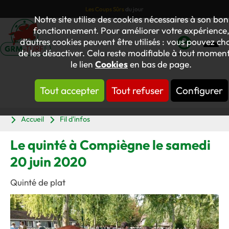
Les Coups Sûrs
du jour
Notre site utilise des cookies nécessaires à son bon
fonctionnement. Pour améliorer votre expérience
d’autres cookies peuvent être utilisés : vous pouvez cho
de les désactiver. Cela reste modifiable à tout moment
Mon
le lien
Cookies
en bas de page.
compte
Tout accepter
Tout refuser
Configurer
Panier
Accueil
Fil d'infos
Le quinté à Compiègne le samedi
20 juin 2020
Quinté de plat