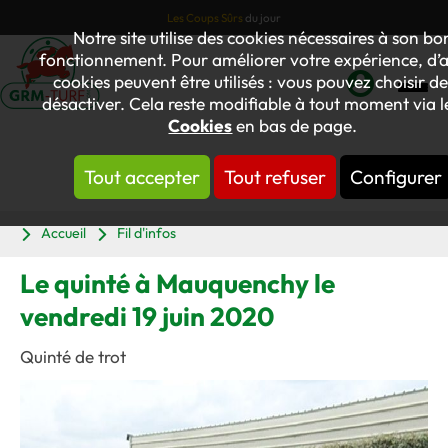
Les Coups Sûrs
du jour
Notre site utilise des cookies nécessaires à son bo
fonctionnement. Pour améliorer votre expérience, d’a
cookies peuvent être utilisés : vous pouvez choisir de
désactiver. Cela reste modifiable à tout moment via le
Mon
Cookies
en bas de page.
compte
Tout accepter
Tout refuser
Configurer
Panier
Accueil
Fil d'infos
Le quinté à Mauquenchy le
vendredi 19 juin 2020
Quinté de trot