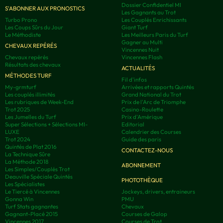
Dossier Confidentiel MI
S'ABONNER AUX PRONOSTICS
Les Gagnants au Trot
Turbo Prono
Les Couplés Enrichissants
Les Coups Sûrs du Jour
Giant Turf
Le Méthodiste
Les Meilleurs Paris du Turf
Gagner au Multi
CHEVAUX REPÉRÉS
Vincennes Nuit
Chevaux repérés
Vincennes Flash
Résultats des chevaux
ACTUALITÉS
MÉTHODES TURF
Fil d'infos
My-grmturf
Arrivées et rapports Quintés
Les couplés illimités
Grand National du Trot
Les rubriques de Week-End
Prix de l'Arc de Triomphe
Trot 2025
Casino-Roulette
Les Jumelles du Turf
Prix d'Amérique
Super Sélections + Sélections MI-
Editorial
LUXE
Calendrier des Courses
Trot 2024
Guide des paris
Quintés de Plat 2016
CONTACTEZ-NOUS
La Technique Sûre
La Méthode 2018
ABONNEMENT
Les Simples/Couplés Trot
Deauville Spéciale Quintés
PHOTOTHÈQUE
Les Spécialistes
Le Tiercé à Vincennes
Jockeys, drivers, entraineurs
Gonna Win
PMU
Turf Stats gagnantes
Chevaux
Gagnant-Placé 2015
Courses de Galop
Vincennes 2017
Courses de Trot