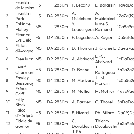
Franklin
1
H5
2850m
F. Lecanu
L. Barassin
11a4aD
de Meslay
Franklin
A.
A.
2
H5
D4
2850m
12a7a(19
Park
Muidebled
Muidebled
Fakir de
Y.
Mme S.
3
M5
2850m
10a8a9a(
Mahey
Lebourgeois
Raimond
Fleur de
4
F5
DP
2850m
F. Lagadeuc
A. Rogier
Da5a10a
Lys Délo
Fiston
5
M5
DA
2850m
D. Thomain
J. Grumetz
Da4a7a
d'Awagne
L.-C.
6
Free Man
M5
DP
2850m
A. Abrivard
1aDaDa
Abrivard
Festif
T.
7
H5
DA
2850m
D. Bonne
3a2a2a2
Charmant
Raffegeau
Fawley
J.-M.
8
M5
D4
2850m
M. Abrivard
1a5a5a2
Buissonay
Monclin
Frédo
9
M5
D4
2850m
M. Mottier
M. Mottier
4a7a9a
Griff
Fifty
10
M5
D4
2850m
A. Barrier
G. Thorel
5aDaDa
Black
Falco
11
H5
DP
2850m
F. Nivard
Ph. Billard
Da(19)
d'Héripré
Fidèle du
C.
Thierry
12
F5
D4
2850m
3a2a9a1
Goutier
Duvaldestin
Duvaldestin
J-Ph.