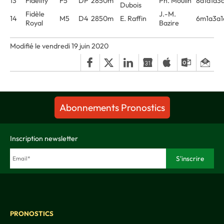
13
Fidelity
F5
DP
2850m
Ph. Moulin
8a1a1a3
Dubois
Fidèle
J.-M.
14
M5
D4
2850m
E. Raffin
6m1a3a
Royal
Bazire
Modifié le vendredi 19 juin 2020
Abonnements Pronostics
Inscription newsletter
PRONOSTICS