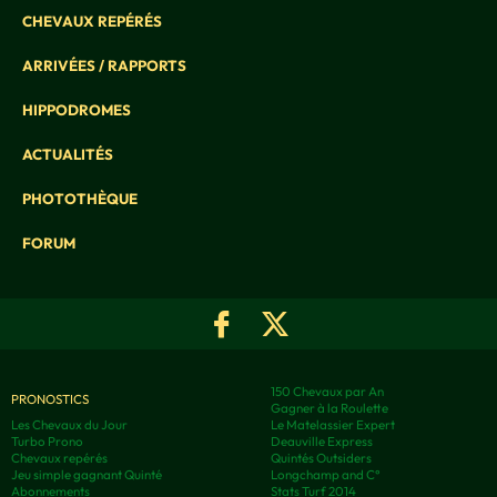
CHEVAUX REPÉRÉS
ARRIVÉES / RAPPORTS
HIPPODROMES
ACTUALITÉS
PHOTOTHÈQUE
FORUM
150 Chevaux par An
PRONOSTICS
Gagner à la Roulette
Les Chevaux du Jour
Le Matelassier Expert
Turbo Prono
Deauville Express
Chevaux repérés
Quintés Outsiders
Jeu simple gagnant Quinté
Longchamp and C°
Abonnements
Stats Turf 2014