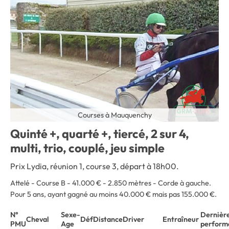
Courses à Mauquenchy
Quinté +, quarté +, tiercé, 2 sur 4,
multi, trio, couplé, jeu simple
Prix Lydia, réunion 1, course 3, départ à 18h00.
Attelé - Course B - 41.000 € - 2.850 mètres - Corde à gauche
.
Pour 5 ans, ayant gagné au moins 40.000 € mais pas 155.000 €.
N°
Sexe-
Dernièr
Cheval
Déf
Distance
Driver
Entraîneur
PMU
Age
perform