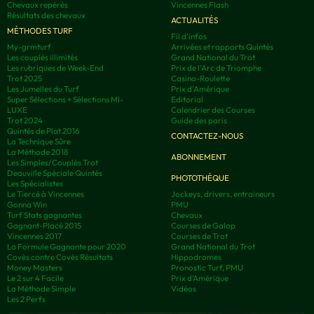
Chevaux repérés
Vincennes Flash
Résultats des chevaux
ACTUALITÉS
MÉTHODES TURF
Fil d'infos
My-grmturf
Arrivées et rapports Quintés
Les couplés illimités
Grand National du Trot
Les rubriques de Week-End
Prix de l'Arc de Triomphe
Trot 2025
Casino-Roulette
Les Jumelles du Turf
Prix d'Amérique
Super Sélections + Sélections MI-
Editorial
LUXE
Calendrier des Courses
Trot 2024
Guide des paris
Quintés de Plat 2016
CONTACTEZ-NOUS
La Technique Sûre
La Méthode 2018
ABONNEMENT
Les Simples/Couplés Trot
Deauville Spéciale Quintés
PHOTOTHÈQUE
Les Spécialistes
Le Tiercé à Vincennes
Jockeys, drivers, entraineurs
Gonna Win
PMU
Turf Stats gagnantes
Chevaux
Gagnant-Placé 2015
Courses de Galop
Vincennes 2017
Courses de Trot
La Formule Gagnante pour 2020
Grand National du Trot
Covès contre Covès Résultats
Hippodromes
Money Masters
Pronostic Turf, PMU
Le 2 sur 4 Facile
Prix d’Amérique
La Méthode Simple
Vidéos
Les 2 Perfs