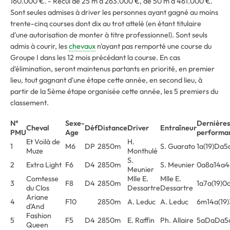
160.000 €. - Recul de 25 m à 263.000 €, de 50 m à 461.000 €.
Sont seules admises à driver les personnes ayant gagné au moins
trente-cinq courses dont dix au trot attelé (en étant titulaire
d'une autorisation de monter à titre professionnel). Sont seuls
admis à courir, les
chevaux
n'ayant pas remporté une course du
Groupe I dans les 12 mois précédant la course. En cas
d'élimination, seront maintenus partants en priorité, en premier
lieu, tout gagnant d'une étape cette année, en second lieu, à
partir de la 5ème étape organisée cette année, les 5 premiers du
classement.
N°
Sexe-
Dernières
Cheval
Déf
Distance
Driver
Entraîneur
PMU
Age
performa
Et Voilà de
H.
1
M6
DP
2850m
S. Guarato
1a(19)Da5
Muze
Monthulé
S.
2
Extra Light
F6
D4
2850m
S. Meunier
0a8a14a4a
Meunier
Comtesse
Mlle E.
Mlle E.
3
F8
D4
2850m
1a7a(19)0
du Clos
Dessartre
Dessartre
Ariane
4
F10
2850m
A. Leduc
A. Leduc
6m14a(19
d'And
Fashion
5
F5
D4
2850m
E. Raffin
Ph. Allaire
5aDaDa5a
Queen