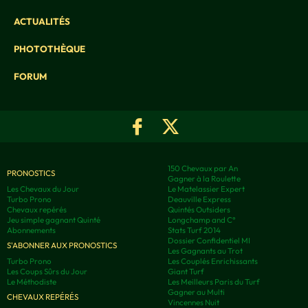
ACTUALITÉS
PHOTOTHÈQUE
FORUM
150 Chevaux par An
PRONOSTICS
Gagner à la Roulette
Les Chevaux du Jour
Le Matelassier Expert
Turbo Prono
Deauville Express
Chevaux repérés
Quintés Outsiders
Jeu simple gagnant Quinté
Longchamp and C°
Abonnements
Stats Turf 2014
Dossier Confidentiel MI
S'ABONNER AUX PRONOSTICS
Les Gagnants au Trot
Turbo Prono
Les Couplés Enrichissants
Les Coups Sûrs du Jour
Giant Turf
Le Méthodiste
Les Meilleurs Paris du Turf
Gagner au Multi
CHEVAUX REPÉRÉS
Vincennes Nuit