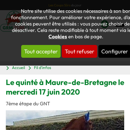
Les Coups Sûrs
du jour
Notre site utilise des cookies nécessaires à son bo
fonctionnement. Pour améliorer votre expérience, d’a
cookies peuvent être utilisés : vous pouvez choisir de
désactiver. Cela reste modifiable à tout moment via le
Mon
Cookies
en bas de page.
compte
Tout accepter
Tout refuser
Configurer
Panier
Accueil
Fil d'infos
Le quinté à Maure-de-Bretagne le
mercredi 17 juin 2020
7ème étape du GNT