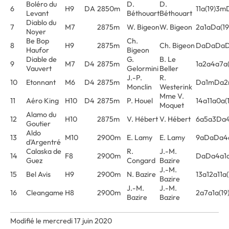
Boléro du
D.
D.
6
H9
DA
2850m
11a(19)3
Levant
Béthouart
Béthouart
Diablo du
7
M7
2875m
W. Bigeon
W. Bigeon
2a1aDa(19
Noyer
Be Bop
Ch.
8
H9
2875m
Ch. Bigeon
DaDaDaDa
Haufor
Bigeon
Diable de
G.
B. Le
9
M7
D4
2875m
1a2a4a7a(
Vauvert
Gelormini
Beller
J.-P.
R.
10
Etonnant
M6
D4
2875m
Da1mDa
Monclin
Westerink
Mme V.
11
Aéro King
H10
D4
2875m
P. Houel
14a11a0a(
Moquet
Alamo du
12
H10
2875m
V. Hébert
V. Hébert
6a5a3Da
Goutier
Aldo
13
M10
2900m
E. Lamy
E. Lamy
9aDaDa4a
d'Argentré
Calaska de
R.
J.-M.
14
F8
2900m
DaDa4a1
Guez
Congard
Bazire
J.-M.
15
Bel Avis
H9
2900m
N. Bazire
13a12a11a(
Bazire
J.-M.
J.-M.
16
Cleangame
H8
2900m
2a7a1a(19
Bazire
Bazire
Modifié le mercredi 17 juin 2020