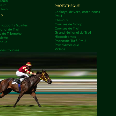
Multi
Nuit
PHOTOTHÈQUE
Flash
Jockeys, drivers, entraineurs
ÉS
PMU
Chevaux
Courses de Galop
t rapports Quintés
Courses de Trot
onal du Trot
Grand National du Trot
rc de Triomphe
Hippodromes
lette
Pronostic Turf, PMU
rique
Prix d’Amérique
Vidéos
 des Courses