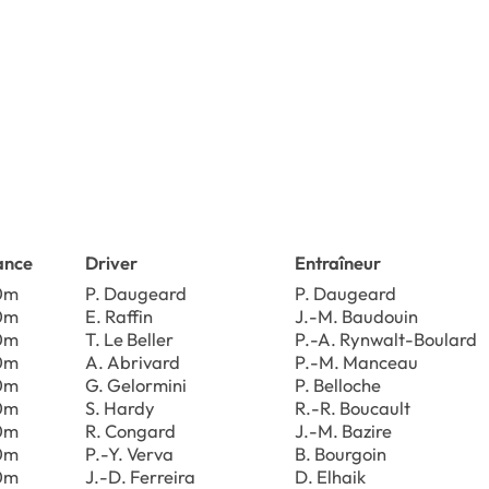
ance
Driver
Entraîneur
0m
P. Daugeard
P. Daugeard
0m
E. Raffin
J.-M. Baudouin
0m
T. Le Beller
P.-A. Rynwalt-Boulard
0m
A. Abrivard
P.-M. Manceau
0m
G. Gelormini
P. Belloche
0m
S. Hardy
R.-R. Boucault
0m
R. Congard
J.-M. Bazire
0m
P.-Y. Verva
B. Bourgoin
0m
J.-D. Ferreira
D. Elhaik