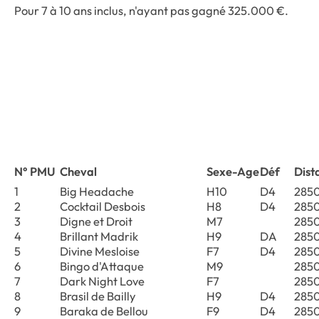
Pour 7 à 10 ans inclus, n'ayant pas gagné 325.000 €.
N° PMU
Cheval
Sexe-Age
Déf
Dist
1
Big Headache
H10
D4
285
2
Cocktail Desbois
H8
D4
285
3
Digne et Droit
M7
285
4
Brillant Madrik
H9
DA
285
5
Divine Mesloise
F7
D4
285
6
Bingo d'Attaque
M9
285
7
Dark Night Love
F7
285
8
Brasil de Bailly
H9
D4
285
9
Baraka de Bellou
F9
D4
285