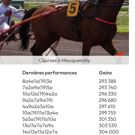
Courses à Mauquenchy
Dernières performances
Gains
8a4a1a(19)3a
293 388
7a2a9a(19)5a
293 740
10a12a(19)4a2a
296 330
9a2a7a9a(19)
296 680
4a9a2a3a10a
297 610
10a(19)11a13a4a
299 755
5a5a(19)11a10a
301 350
13a11a7a7a9a
303 530
14a13a11a12a7a
304 000