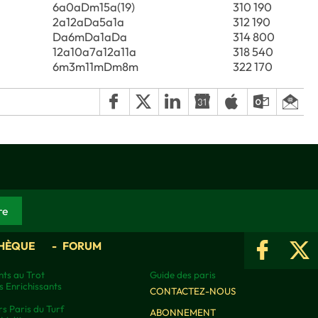
6a0aDm15a(19)
310 190
2a12aDa5a1a
312 190
Da6mDa1aDa
314 800
12a10a7a12a11a
318 540
6m3m11mDm8m
322 170
HÈQUE
FORUM
ts au Trot
Guide des paris
s Enrichissants
CONTACTEZ-NOUS
rs Paris du Turf
ABONNEMENT