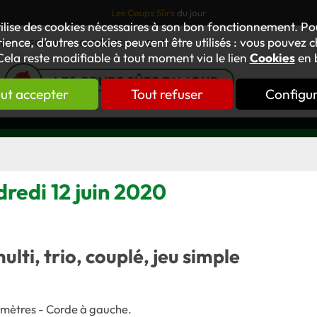
Les Coups Sûrs
du jour
tilise des cookies nécessaires à son bon fonctionnement. P
ience, d’autres cookies peuvent être utilisés : vous pouvez ch
TUS
FORUM
OUVRAGES
GNT
Cela reste modifiable à tout moment via le lien
Cookies
en 
LES COUPS SÛRS DU JOUR
ut accepter
Tout refuser
Configu
redi 12 juin 2020
multi, trio, couplé, jeu simple
 mètres - Corde à gauche.