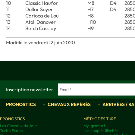
10
Classic Haufor
M8
D4
285
11
Dollar Soyer
H7
D4
285
12
Carioca de Lou
H8
285
13
Atoll Danover
H10
285
14
Butch Cassidy
H9
285
Modifié le vendredi 12 juin 2020
Inscription newsletter
PRONOSTICS
CHEVAUX REPÉRÉS
ARRIVÉES / R
PRONOSTICS
MÉTHODES TURF
Les Chevaux du Jour
My-grmturf
Turbo Prono
Les couplés illimités