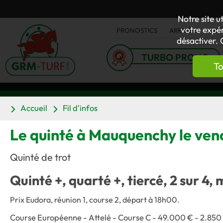
Notre site u
votre expér
PRONOSTICS
ARRIVÉES
AC
désactiver. 
TURBO PRONO
To
Accueil
Fil d'infos
Le quinté à Mauquenchy le vend
Quinté de trot
Quinté +, quarté +, tiercé, 2 sur 4, 
Prix Eudora, réunion 1, course 2, départ à 18h00.
Course Européenne - Attelé - Course C - 49.000 € - 2.850