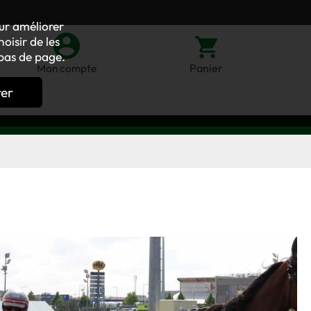
our améliorer
oisir de les
bas de page.
Panier
Mon compte
rer