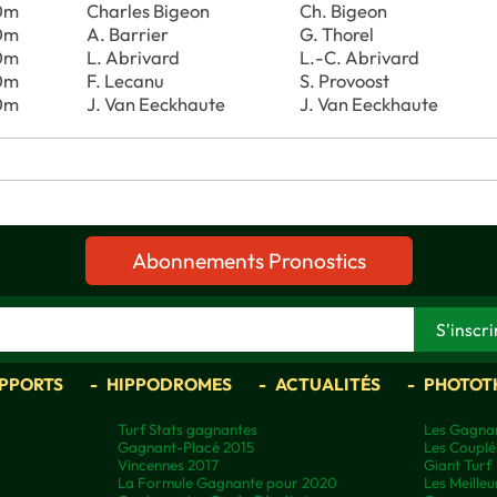
0m
Charles Bigeon
Ch. Bigeon
0m
A. Barrier
G. Thorel
0m
L. Abrivard
L.-C. Abrivard
0m
F. Lecanu
S. Provoost
0m
J. Van Eeckhaute
J. Van Eeckhaute
Abonnements Pronostics
APPORTS
HIPPODROMES
ACTUALITÉS
PHOTOT
Turf Stats gagnantes
Les Gagnan
Gagnant-Placé 2015
Les Couplé
Vincennes 2017
Giant Turf
La Formule Gagnante pour 2020
Les Meilleu