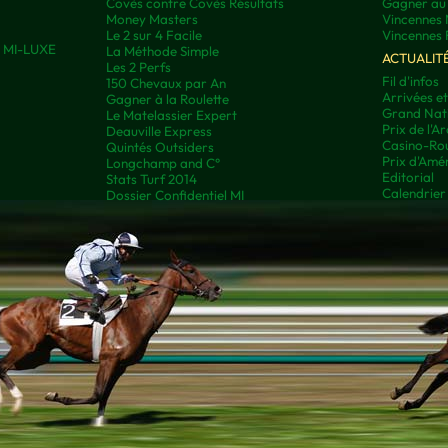
Covès contre Covès Résultats
Gagner au 
Money Masters
Vincennes 
Le 2 sur 4 Facile
Vincennes 
ns MI-LUXE
La Méthode Simple
ACTUALIT
Les 2 Perfs
Fil d'infos
150 Chevaux par An
Arrivées e
Gagner à la Roulette
Grand Nati
Le Matelassier Expert
Prix de l'A
Deauville Express
Casino-Rou
Quintés Outsiders
Prix d'Amé
Longchamp and C°
Editorial
Stats Turf 2014
Calendrier
Dossier Confidentiel MI